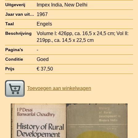
Impex India, New Delhi
Uitgeverij
1967
Jaar van uitgave
Engels
Taal
Volume I: 426pp, ca. 16,5 x 24,5 cm; Vol II:
Beschrijving
219pp., ca. 14,5 x 22,5 cm
-
Pagina's
Goed
Conditie
€ 37,50
Prijs
Toevoegen aan winkelwagen