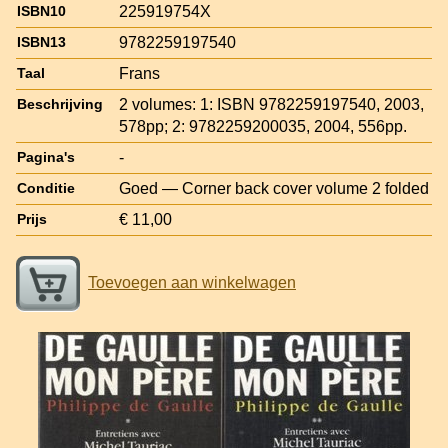
225919754X
ISBN10
9782259197540
ISBN13
Frans
Taal
2 volumes: 1: ISBN 9782259197540, 2003,
Beschrijving
578pp; 2: 9782259200035, 2004, 556pp.
-
Pagina's
Goed — Corner back cover volume 2 folded
Conditie
€ 11,00
Prijs
Toevoegen aan winkelwagen