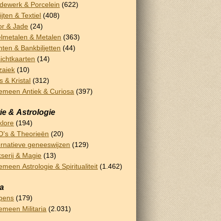
dewerk & Porcelein
(622)
ijten & Textiel
(408)
or & Jade
(24)
lmetalen & Metalen
(363)
ten & Bankbiljetten
(44)
ichtkaarten
(14)
zaiek
(10)
s & Kristal
(312)
emeen Antiek & Curiosa
(397)
ie & Astrologie
klore
(194)
's & Theorieën
(20)
ernatieve geneeswijzen
(129)
serij & Magie
(13)
emeen Astrologie & Spiritualiteit
(1.462)
ia
pens
(179)
emeen Militaria
(2.031)