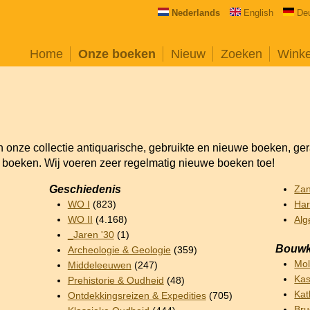
Nederlands
English
De
Home
Onze boeken
Nieuw
Zoeken
Wink
an onze collectie antiquarische, gebruikte en nieuwe boeken, ge
e boeken. Wij voeren zeer regelmatig nieuwe boeken toe!
Geschiedenis
Za
WO I
(823)
Har
WO II
(4.168)
Alg
_Jaren '30
(1)
Bouwk
Archeologie & Geologie
(359)
Mo
Middeleeuwen
(247)
Kas
Prehistorie & Oudheid
(48)
Kat
Ontdekkingsreizen & Expedities
(705)
Br