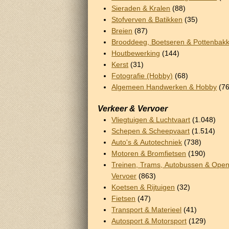
Sieraden & Kralen
(88)
Stofverven & Batikken
(35)
Breien
(87)
Brooddeeg, Boetseren & Pottenbak
Houtbewerking
(144)
Kerst
(31)
Fotografie (Hobby)
(68)
Algemeen Handwerken & Hobby
(76
Verkeer & Vervoer
Vliegtuigen & Luchtvaart
(1.048)
Schepen & Scheepvaart
(1.514)
Auto's & Autotechniek
(738)
Motoren & Bromfietsen
(190)
Treinen, Trams, Autobussen & Ope
Vervoer
(863)
Koetsen & Rijtuigen
(32)
Fietsen
(47)
Transport & Materieel
(41)
Autosport & Motorsport
(129)