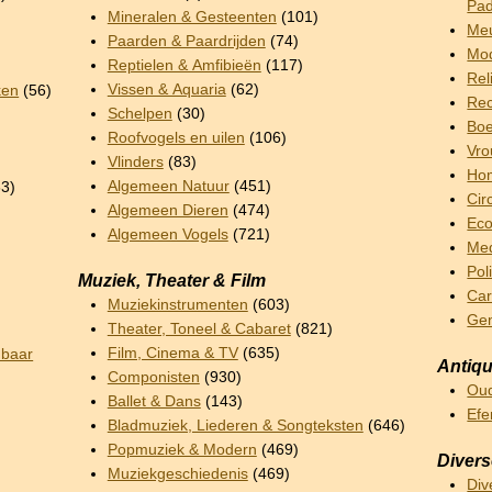
Pad
Mineralen & Gesteenten
(101)
Meu
Paarden & Paardrijden
(74)
Mod
Reptielen & Amfibieën
(117)
Rel
Vissen & Aquaria
(62)
ken
(56)
Rec
Schelpen
(30)
Boe
Roofvogels en uilen
(106)
Vro
Vlinders
(83)
Hom
Algemeen Natuur
(451)
3)
Cir
Algemeen Dieren
(474)
Ec
Algemeen Vogels
(721)
Me
Pol
Muziek, Theater & Film
Car
Muziekinstrumenten
(603)
Ge
Theater, Toneel & Cabaret
(821)
Film, Cinema & TV
(635)
nbaar
Antiqu
Componisten
(930)
Oud
Ballet & Dans
(143)
Ef
Bladmuziek, Liederen & Songteksten
(646)
Popmuziek & Modern
(469)
Diver
Muziekgeschiedenis
(469)
Div