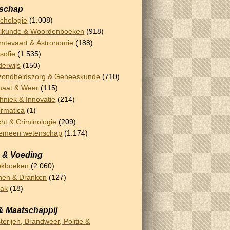
schap
chologie
(1.008)
lkunde & Woordenboeken
(918)
mtevaart & Astronomie
(188)
osofie
(1.535)
erwijs
(150)
ondheidszorg & Geneeskunde
(710)
maat & Weer
(115)
hniek & Innovatie
(214)
ormatica
(1)
ht & Criminologie
(209)
gemeen wetenschap
(1.174)
 & Voeding
okboeken
(2.060)
nen & Dranken
(127)
bak
(18)
& Maatschappij
terijen, Brandweer, Politie &