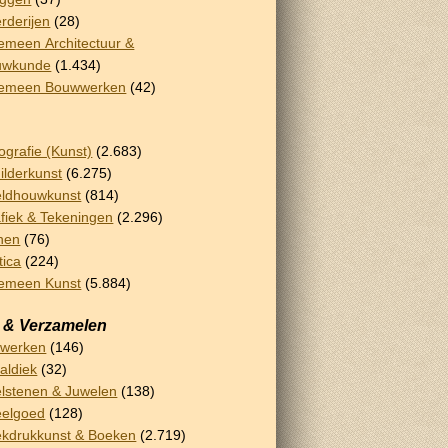
rderijen
(28)
emeen Architectuur &
uwkunde
(1.434)
gemeen Bouwwerken
(42)
ografie (Kunst)
(2.683)
ilderkunst
(6.275)
ldhouwkunst
(814)
fiek & Tekeningen
(2.296)
nen
(76)
tica
(224)
emeen Kunst
(5.884)
 & Verzamelen
rwerken
(146)
aldiek
(32)
lstenen & Juwelen
(138)
eelgoed
(128)
kdrukkunst & Boeken
(2.719)