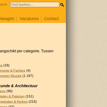
utsch
elwagen
Vacatures
Contact
rangschikt per categorie. Tussen
ng
(18)
monie & Fanfare
(4)
emeen Muziek
(1.187)
unde & Architectuur
lens
(96)
telen & Paleizen
(151)
hedralen & Kerken
(215)
uggen
(37)