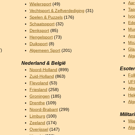
Aar
Wielersport
(49)
Tap
Vechtsport & Zelfverdediging
(31)
Ivo
Spelen & Puzzels
(176)
Ede
Schaatssport
(32)
Mun
Denksport
(85)
Ans
Hengelsport
(73)
Mo
Duiksport
(8)
Gla
7)
Algemeen Sport
(201)
Alg
Nederland & België
Esoter
Noord-Holland
(899)
Fol
Zuid-Holland
(863)
UFO
Flevoland
(53)
Alt
Friesland
(258)
Hek
Groningen
(185)
Alg
Drenthe
(109)
Noord-Brabant
(299)
Militar
Limburg
(100)
Wa
Zeeland
(174)
Alg
Overijssel
(147)