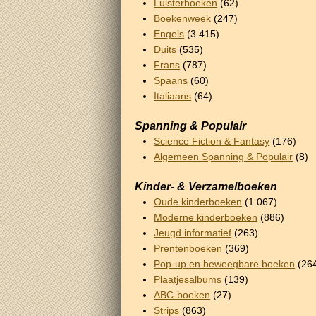
Luisterboeken
(62)
Boekenweek
(247)
Engels
(3.415)
Duits
(535)
Frans
(787)
Spaans
(60)
Italiaans
(64)
Spanning & Populair
Science Fiction & Fantasy
(176)
Algemeen Spanning & Populair
(8)
Kinder- & Verzamelboeken
Oude kinderboeken
(1.067)
Moderne kinderboeken
(886)
Jeugd informatief
(263)
Prentenboeken
(369)
Pop-up en beweegbare boeken
(26
Plaatjesalbums
(139)
ABC-boeken
(27)
Strips
(863)