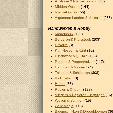
Australië & Nieuw-Zeeland
(66)
Midden-Oosten
(144)
Nieuw-Guinea
(56)
Algemeen Landen & Volkeren
(253)
Handwerken & Hobby
Modelbouw
(169)
Borduren & Kruissteek
(203)
Frivolité
(3)
Kantklossen & Kant
(152)
Patchwork & Quilten
(186)
Poppen & Poppenhuizen
(117)
Patronen & Naaien
(24)
Tekenen & Schilderen
(308)
Kalligrafie
(10)
Haken
(35)
Papier & Origami
(177)
Vliegers & Papieren vliegtuigen
(16)
Weven & Spinnen
(15)
Genealogie
(113)
Bloemschikken & Droogbloemen
(36