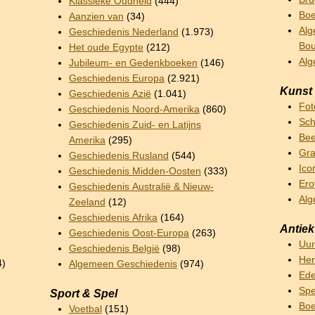
Klassieke Oudheid
(444)
Boe
Aanzien van
(34)
Alg
Geschiedenis Nederland
(1.973)
Bo
Het oude Egypte
(212)
Al
Jubileum- en Gedenkboeken
(146)
Geschiedenis Europa
(2.921)
Kunst
Geschiedenis Azië
(1.041)
Fot
Geschiedenis Noord-Amerika
(860)
Sch
Geschiedenis Zuid- en Latijns
Bee
Amerika
(295)
Gra
Geschiedenis Rusland
(544)
Ico
Geschiedenis Midden-Oosten
(333)
Ero
Geschiedenis Australië & Nieuw-
Alg
Zeeland
(12)
Geschiedenis Afrika
(164)
Antiek
Geschiedenis Oost-Europa
(263)
Uu
Geschiedenis België
(98)
Her
4)
Algemeen Geschiedenis
(974)
Ede
Sp
Sport & Spel
Boe
Voetbal
(151)