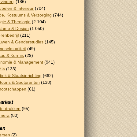
vinderij
(186)
belen & Interieur
(704)
e, Kostuums & Verzorging
(744)
igie & Theologie
(2.104)
lame & Design
(1.050)
renbedrijf
(211)
uwen & Genderstudies
(145)
oseksualiteit
(49)
cus & Kermis
(29)
onomie & Management
(941)
dia
(133)
itiek & Staatsinrichting
(662)
toons & Spotprenten
(138)
nootschappen
(61)
ariaat
e drukken
(95)
emera
(80)
sen
ersen
(2)