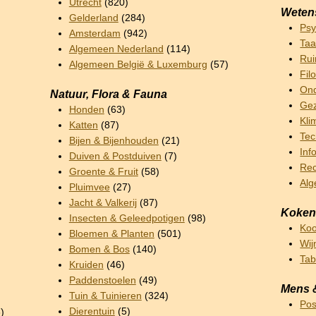
Utrecht
(820)
Weten
Gelderland
(284)
Psy
Amsterdam
(942)
Taa
Algemeen Nederland
(114)
Rui
Algemeen België & Luxemburg
(57)
Fil
Ond
Natuur, Flora & Fauna
Gez
Honden
(63)
Kli
Katten
(87)
Tec
Bijen & Bijenhouden
(21)
Inf
Duiven & Postduiven
(7)
Rec
Groente & Fruit
(58)
Al
Pluimvee
(27)
Jacht & Valkerij
(87)
Koken
Insecten & Geleedpotigen
(98)
Ko
Bloemen & Planten
(501)
Wij
Bomen & Bos
(140)
Ta
Kruiden
(46)
Paddenstoelen
(49)
Mens 
Tuin & Tuinieren
(324)
Pos
Dierentuin
(5)
)