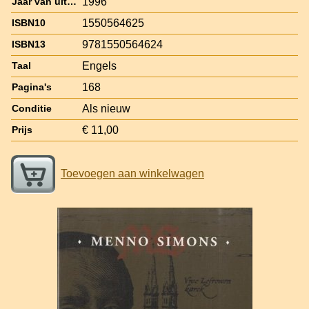
1996
Jaar van uitgave
1550564625
ISBN10
9781550564624
ISBN13
Engels
Taal
168
Pagina's
Als nieuw
Conditie
€ 11,00
Prijs
Toevoegen aan winkelwagen