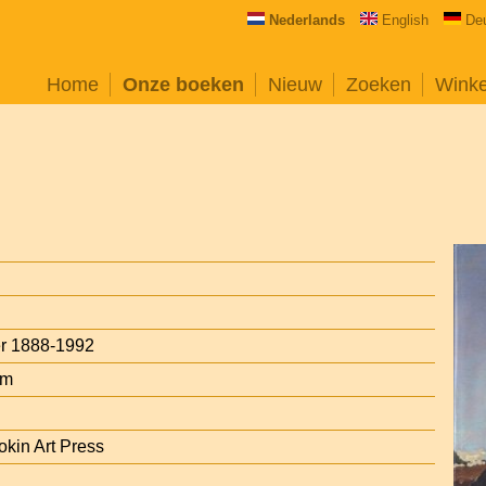
Nederlands
English
De
Home
Onze boeken
Nieuw
Zoeken
Wink
r 1888-1992
em
kin Art Press