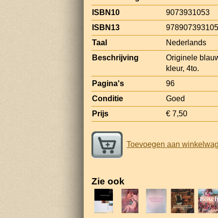
ISBN10
9073931053
ISBN13
97890739310
Taal
Nederlands
Beschrijving
Originele blauw
kleur, 4to.
Pagina's
96
Conditie
Goed
Prijs
€ 7,50
Toevoegen aan winkelwa
Zie ook