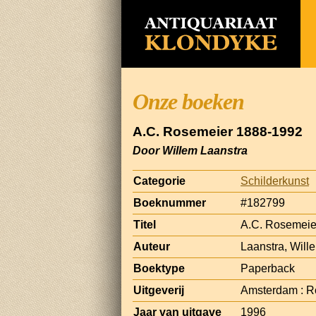
Onze boeken
A.C. Rosemeier 1888-1992
Door Willem Laanstra
Categorie
Schilderkunst
Boeknummer
#182799
Titel
A.C. Rosemeie
Auteur
Laanstra, Will
Boektype
Paperback
Uitgeverij
Amsterdam : Ro
Jaar van uitgave
1996