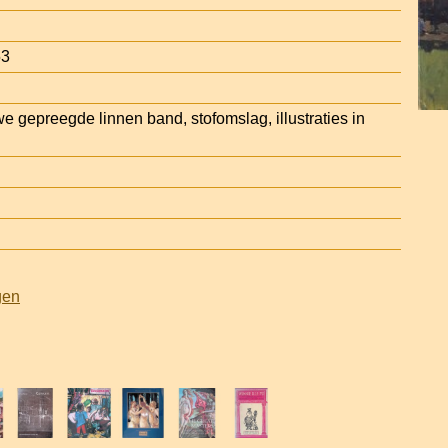
53
e gepreegde linnen band, stofomslag, illustraties in
gen