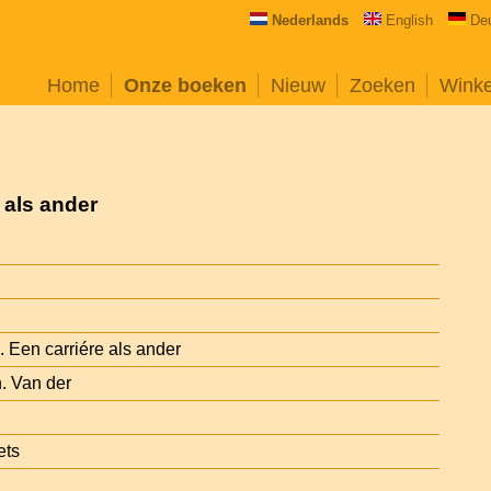
Nederlands
English
De
Home
Onze boeken
Nieuw
Zoeken
Wink
 als ander
 Een carriére als ander
h. Van der
ets