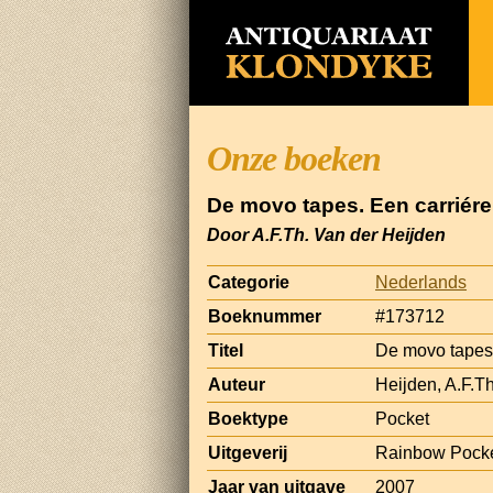
Onze boeken
De movo tapes. Een carriére
Door A.F.Th. Van der Heijden
Categorie
Nederlands
Boeknummer
#173712
Titel
De movo tapes.
Auteur
Heijden, A.F.T
Boektype
Pocket
Uitgeverij
Rainbow Pock
Jaar van uitgave
2007