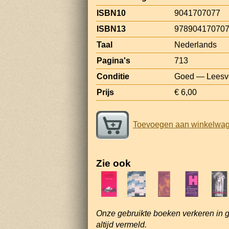
ISBN10
9041707077
ISBN13
97890417070
Taal
Nederlands
Pagina's
713
Conditie
Goed — Leesv
Prijs
€ 6,00
Toevoegen aan winkelwa
Zie ook
Onze gebruikte boeken verkeren in 
altijd vermeld.