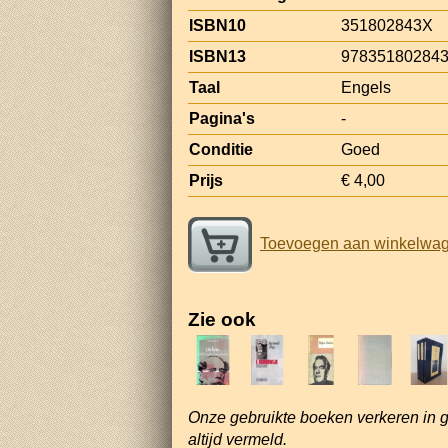
ISBN10
351802843X
ISBN13
97835180284
Taal
Engels
Pagina's
-
Conditie
Goed
Prijs
€ 4,00
Toevoegen aan winkelwa
Zie ook
Onze gebruikte boeken verkeren in 
altijd vermeld.