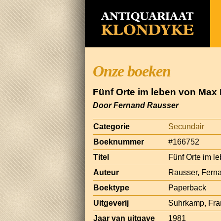
Onze boeken
Fünf Orte im leben von Max 
Door Fernand Rausser
Categorie
Secundair
Boeknummer
#166752
Titel
Fünf Orte im l
Auteur
Rausser, Fern
Boektype
Paperback
Uitgeverij
Suhrkamp, Fran
Jaar van uitgave
1981