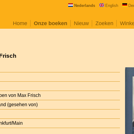
Nederlands
English
De
Home
Onze boeken
Nieuw
Zoeken
Wink
Frisch
eben von Max Frisch
and (gesehen von)
kfurt/Main