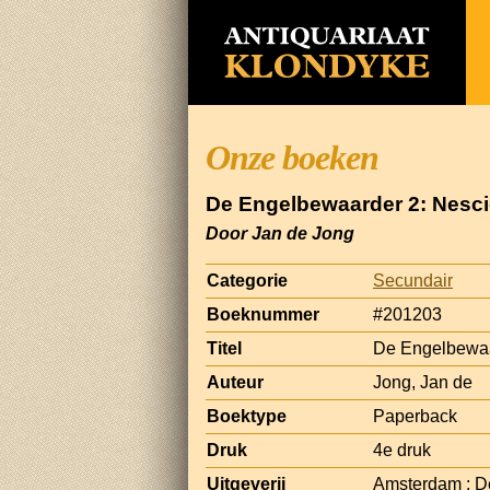
Onze boeken
De Engelbewaarder 2: Nesc
Door Jan de Jong
Categorie
Secundair
Boeknummer
#201203
Titel
De Engelbewaa
Auteur
Jong, Jan de
Boektype
Paperback
Druk
4e druk
Uitgeverij
Amsterdam : D