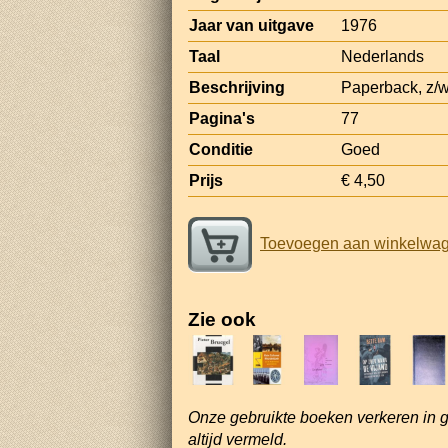
Jaar van uitgave
1976
Taal
Nederlands
Beschrijving
Paperback, z/w
Pagina's
77
Conditie
Goed
Prijs
€ 4,50
Toevoegen aan winkelwa
Zie ook
Onze gebruikte boeken verkeren in 
altijd vermeld.