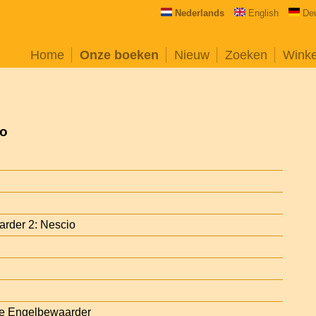
Nederlands
English
De
Home
Onze boeken
Nieuw
Zoeken
Wink
io
rder 2: Nescio
e Engelbewaarder