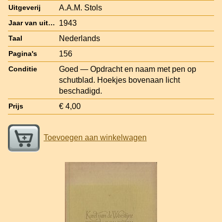
A.A.M. Stols
Uitgeverij
1943
Jaar van uitgave
Nederlands
Taal
156
Pagina's
Goed — Opdracht en naam met pen op
Conditie
schutblad. Hoekjes bovenaan licht
beschadigd.
€ 4,00
Prijs
Toevoegen aan winkelwagen