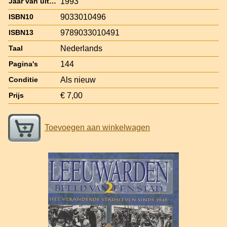
1993
Jaar van uitgave
9033010496
ISBN10
9789033010491
ISBN13
Nederlands
Taal
144
Pagina's
Als nieuw
Conditie
€ 7,00
Prijs
Toevoegen aan winkelwagen