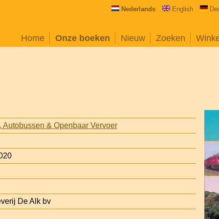
Nederlands
English
De
Home
Onze boeken
Nieuw
Zoeken
Wink
s, Autobussen & Openbaar Vervoer
020
d
verij De Alk bv