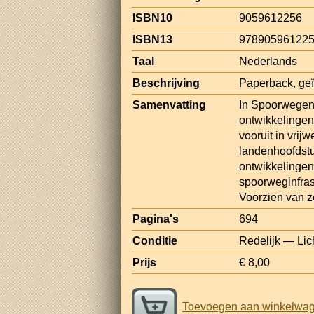
ISBN10
9059612256
ISBN13
97890596122
Taal
Nederlands
Beschrijving
Paperback, geïl
Samenvatting
In Spoorwegen 
ontwikkelingen
vooruit in vrij
landenhoofdstu
ontwikkelingen,
spoorweginfrast
Voorzien van ze
Pagina's
694
Conditie
Redelijk — Lic
Prijs
€ 8,00
Toevoegen aan winkelwa