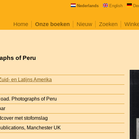
Nederlands
English
De
Home
Onze boeken
Nieuw
Zoeken
Wink
raphs of Peru
uid- en Latijns Amerika
Road. Photographs of Peru
bar
cover met stofomslag
ublications, Manchester UK