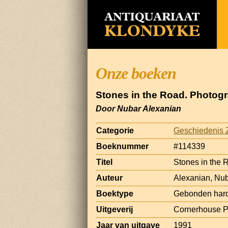
Onze boeken
Stones in the Road. Photog
Door Nubar Alexanian
Categorie
Geschiedenis Z
Boeknummer
#114339
Titel
Stones in the 
Auteur
Alexanian, Nu
Boektype
Gebonden hard
Uitgeverij
Cornerhouse P
Jaar van uitgave
1991