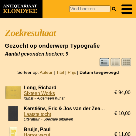
Zoekresultaat
Gezocht op onderwerp Typografie
Aantal gevonden boeken: 9
Sorteer op:
Auteur
|
Titel
|
Prijs
|
Datum toegevoegd
Long, Richard
€ 94,00
Sixteen Works
Kunst » Algemeen Kunst
Kerstiëns, Eric & Jos van der Zee (pentekening)
€ 10,00
Laatste tocht
Literatuur » Speciale uitgaven
Bruijn, Paul
€ 11,00
Horror vacui