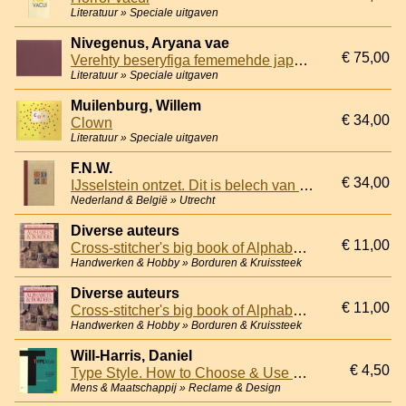
Literatuur » Speciale uitgaven
Nivegenus, Aryana vae
€ 75,00
Verehty beseryfiga fememehde japestedu vaistoinu. Feleluht foli efebohdigit o jehtit apedrehtes Pladuredav Riju Vavu seseryf, fefefehdy o dedruj
Literatuur » Speciale uitgaven
Muilenburg, Willem
€ 34,00
Clown
Literatuur » Speciale uitgaven
F.N.W.
€ 34,00
IJsselstein ontzet. Dit is belech van Utert voer IJsselsteijn. Dit gaat over de belegering van IJsselstein door Utrecht
Nederland & België » Utrecht
Diverse auteurs
€ 11,00
Cross-stitcher's big book of Alphabets & Borders
Handwerken & Hobby » Borduren & Kruissteek
Diverse auteurs
€ 11,00
Cross-stitcher's big book of Alphabets & Borders
Handwerken & Hobby » Borduren & Kruissteek
Will-Harris, Daniel
€ 4,50
Type Style. How to Choose & Use Type on a Personal Computer
Mens & Maatschappij » Reclame & Design