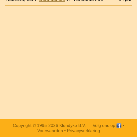
Copyright © 1995-2026 Klondyke B.V. —
Volg ons op
•
Voorwaarden
•
Privacyverklaring