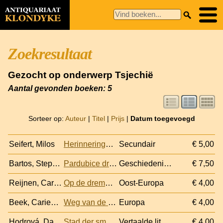
Zoekresultaat
Gezocht op onderwerp Tsjechië
Aantal gevonden boeken: 5
Sorteer op:
Auteur
|
Titel
|
Prijs
|
Datum toegevoegd
Seifert, Milos
Herinneringen aan Holland: op bezoek bij de dichter Frederik van Eeden
Secundair
€ 5,00
Bartos, Stephan
Pardubice drive a nyni / Fruh und Heute / Old and Modern / Autrefois et Maintenant
Geschiedenis Oost-Europa
€ 7,50
Reijnen, Carlos
Op de drempel van Europa: de Tsjechen en Europa in de twintigste eeuw
Oost-Europa
€ 4,00
Beek, Carien van (eindredactie)
Weg van de snelweg: Europa. Portugal: Alto Alentejo, Frankrijk: Dordogne, Midden-Engeland, Tsjechië: Moravië, Belgische Ardennen, Italië: Sicilië
Europa
€ 4,00
Hodrová, Daniela
Stad der smarten. Het Olsany-rijk
Vertaalde literatuur
€ 4,00