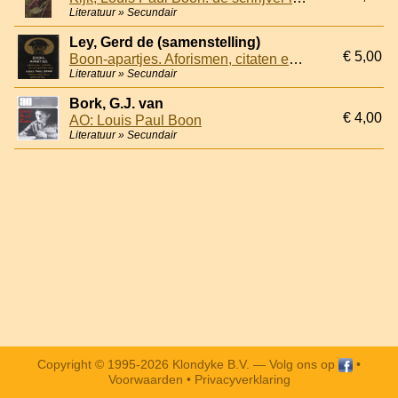
Literatuur » Secundair
Ley, Gerd de (samenstelling)
€ 5,00
Boon-apartjes. Aforismen, citaten en uitspraken van Louis Paul Boon
Literatuur » Secundair
Bork, G.J. van
€ 4,00
AO: Louis Paul Boon
Literatuur » Secundair
Copyright © 1995-2026 Klondyke B.V. —
Volg ons op
•
Voorwaarden
•
Privacyverklaring