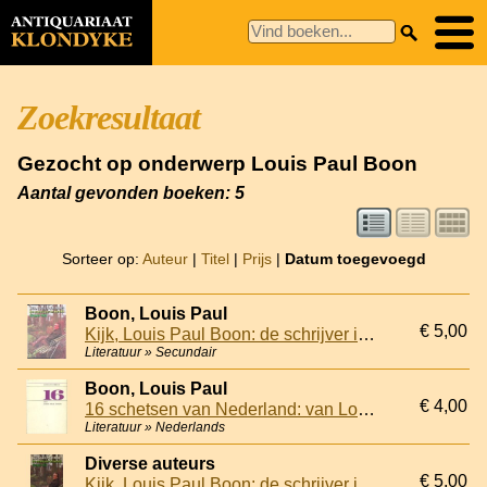
Zoekresultaat
Gezocht op onderwerp Louis Paul Boon
Aantal gevonden boeken: 5
Sorteer op:
Auteur
|
Titel
|
Prijs
|
Datum toegevoegd
Boon, Louis Paul
€ 5,00
Kijk, Louis Paul Boon: de schrijver in beeld
Literatuur » Secundair
Boon, Louis Paul
€ 4,00
16 schetsen van Nederland: van Louis Paul Boon
Literatuur » Nederlands
Diverse auteurs
€ 5,00
Kijk, Louis Paul Boon: de schrijver in beeld