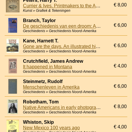
Peters, Harry T.
€ 8,00
Currier & Ives. Printmakers to the American People
Kunst » Grafiek & Tekeningen
Branch, Taylor
€ 6,00
De geschiedenis van een droom: Amerika onder Martin Luther King en de Kennedy's
Geschiedenis » Geschiedenis Noord-Amerika
Kane, Harnett T.
€ 6,00
Gone are the days. An illustrated history of the Old South
Geschiedenis » Geschiedenis Noord-Amerika
Crutchfield, James Andrew
€ 4,00
It happened in Montana
Geschiedenis » Geschiedenis Noord-Amerika
Steinmetz, Rudolf
€ 6,00
Menschenleven in Amerika
Geschiedenis » Geschiedenis Noord-Amerika
Robotham, Tom
€ 8,00
Native Americans in early photographs
Geschiedenis » Geschiedenis Noord-Amerika
Whiston, Skip
€ 4,00
New Mexico 100 years ago