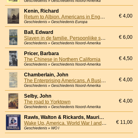
Geschiedenis » Geschiedenis Noord-Amerika
Kenin, Richard
€ 4,00
Return to Albion. Americans in Engeland 1760-1940
Geschiedenis » Geschiedenis Europa
Ball, Edward
€ 6,00
Slaven in de familie. Persoonlijke speurtocht naar voorouders, slaven, handelaren en hun verbondenheid door de eeuwen heen
Geschiedenis » Geschiedenis Noord-Amerika
Pricer, Barbara
€ 4,50
The Chinese in Northern California
Geschiedenis » Geschiedenis Noord-Amerika
Chamberlain, John
€ 4,00
The Enterprising Americans. A Business History of the United States
Geschiedenis » Geschiedenis Noord-Amerika
Selby, John
€ 4,00
The road to Yorktown
Geschiedenis » Geschiedenis Noord-Amerika
Rawls, Walton & Rickards, Maurice (foreword)
€ 11,00
Wake Up, America. World War I and the American Poster
Geschiedenis » WO I