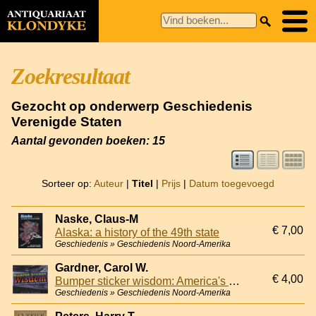
Zoekresultaat
Gezocht op onderwerp Geschiedenis
Verenigde Staten
Aantal gevonden boeken: 15
Sorteer op:
Auteur
|
Titel
|
Prijs
|
Datum toegevoegd
Naske, Claus-M
€ 7,00
Alaska: a history of the 49th state
Geschiedenis » Geschiedenis Noord-Amerika
Gardner, Carol W.
€ 4,00
Bumper sticker wisdom: America's pulpit above the tailpipe
Geschiedenis » Geschiedenis Noord-Amerika