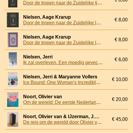
Door de tropen naar de Zuidelijke Ijszee ter walvischvangst
Nielsen, Aage Krarup
€ 8,00
Door de tropen naar de Zuidelijke IJszee ter Walvischvangst
Nielsen, Aage Krarup
€ 8,00
Door de tropen naar de Zuidelijke IJszee ter Walvischvangst
Nielsen, Jerri
€ 6,00
Ik zal overleven. Een moedig gevecht tegen kanker op Antarctica
Nielsen, Jerri & Maryanne Vollers
€ 10,00
Ice Bound: One Woman's Incredible Battle for Survival at the South Pole
Noort, Olivier van
€ 20,00
Om de wereld: De eerste Nederlandse omzeiling van de wereld onder leiding van Olivier van Noort, 1598-1601
Noort, Olivier van & IJzerman, J.W. (inleiding en aantekeningen van)
€ 45,00
De reis om de wereld door Olivier van Noort, 1598-1601. Met inleiding en aantekeningen (set van 2 delen)