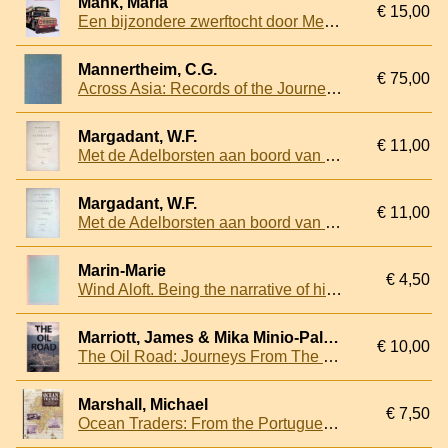
Mank, Maria
€ 15,00
Een bijzondere zwerftocht door Mexico en verder
Mannertheim, C.G.
€ 75,00
Across Asia: Records of the Journey: Volume I
Margadant, W.F.
€ 11,00
Met de Adelborsten aan boord van de "Aldebaran"
Margadant, W.F.
€ 11,00
Met de Adelborsten aan boord van de "Aldebaran"
Marin-Marie
€ 4,50
Wind Aloft. Being the narrative of his single-handed crossing of the Atlantic under sail in the ' Winnibelle'
Marriott, James & Mika Minio-Paluello
€ 10,00
The Oil Road: Journeys From The Caspian Sea To The City Of London
Marshall, Michael
€ 7,50
Ocean Traders: From the Portuguese Discoveries to the Present Day