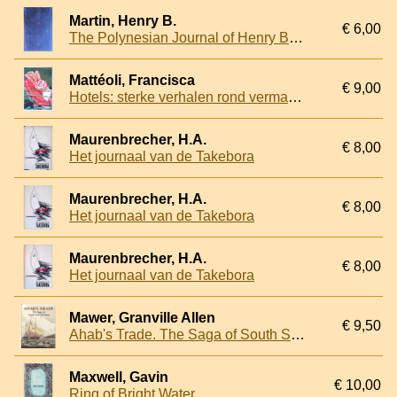
Martin, Henry B.
€ 6,00
The Polynesian Journal of Henry Byam Martin
Mattéoli, Francisca
€ 9,00
Hotels: sterke verhalen rond vermaarde hotels
Maurenbrecher, H.A.
€ 8,00
Het journaal van de Takebora
Maurenbrecher, H.A.
€ 8,00
Het journaal van de Takebora
Maurenbrecher, H.A.
€ 8,00
Het journaal van de Takebora
Mawer, Granville Allen
€ 9,50
Ahab's Trade. The Saga of South Sea Whaling
Maxwell, Gavin
€ 10,00
Ring of Bright Water