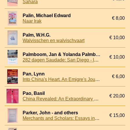
Sahara
Palin, Michael Edward
€ 8,00
Naar Irak
Palm, W.H.G.
€ 10,00
Walvisschen en walvischvaart
Palmboom, Jan & Yolanda Palmboom
€ 10,00
282 dagen Saudade: San Diego - IJmuiden 2008-2009
Pan, Lynn
€ 6,00
Into China's Heart. An Emigre's Journey along the Yellow River
Pao, Basil
€ 20,00
China Revealed: An Extraordinary Journey of Rediscovery
Parker, John - and others
€ 15,00
Merchants and Scholars: Essays in the History of Exploration and Trade