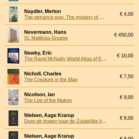
Naydler, Merton
€ 4,00
The penance way. The mystery of Puffin's Atlantic voyage
Nevermann, Hans
€ 450,00
St. Matthias-Gruppe
Newby, Eric
€ 10,00
The Rand McNally World Atlas of Exploration
Nicholl, Charles
€ 7,50
The Creature in the Map
Nicolson, Ian
€ 9,00
The Log of the Maken
Nielsen, Aage Krarup
€ 8,00
Door de tropen naar de Zuidelijke Ijszee ter walvischvangst
Nielsen, Aage Krarup
€ 8,00