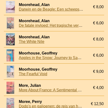
Moorehead, Alan
€ 8,00
Darwin en de Beagle: Een scheepsreis naar de oertijd
Moorehead, Alan
€ 6,00
De fatale invloed: Het tragische verhaal van de civilisatie van de stille zuidzee, 1767-184-
Moorehead, Alan
€ 8,00
The White Nile
Moorhouse, Geoffrey
€ 6,00
Apples in the Snow: Journey to Samarkand
Moorhouse, Geoffrey
€ 9,00
The Fearful Void
More, Julian
€ 4,00
More About France: A Sentimental Journey
Moree, Perry
€ 12,50
Dodo's en galjoenen: de reis van het schip Gelderland naar Oost-Indie, 1601-1603