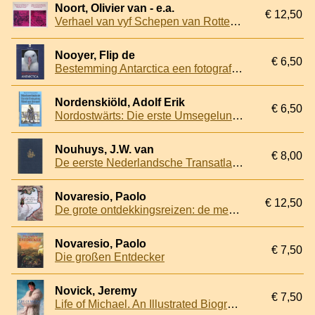
Noort, Olivier van - e.a.
€ 12,50
Verhael van vyf Schepen van Rotterdam nae de Straet Magaljanes varende: Schipvaerd by de Hollanders ghedaen de gantsche kloot des Aerdtbodems om
Nooyer, Flip de
€ 6,50
Bestemming Antarctica een fotografisch journaal van de reis die de tweemast stagzeilschoener 'Meander' gedurende een Antarctische zomer maakte in de wateren rond het Antarctisch schiereiland, de Falkland Eilanden en Zuid-Georgië
Nordenskiöld, Adolf Erik
€ 6,50
Nordostwärts: Die erste Umsegelung Asiens und Europas 1878-1880
Nouhuys, J.W. van
€ 8,00
De eerste Nederlandsche Transatlantische Stoomvaart in 1827 van Zr. Ms. Stoompakket Curaçao - Tweede deel Bijlagen
Novaresio, Paolo
€ 12,50
De grote ontdekkingsreizen: de mens op weg naar het onbekende
Novaresio, Paolo
€ 7,50
Die großen Entdecker
Novick, Jeremy
€ 7,50
Life of Michael. An Illustrated Biography of Michael Palin