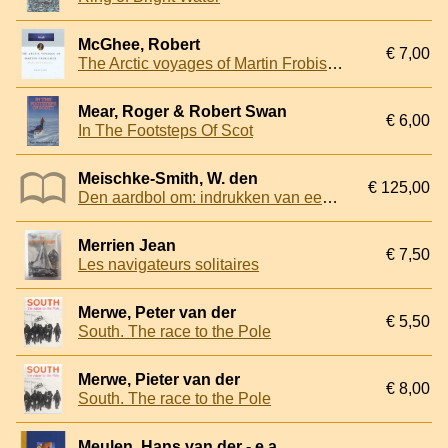
McGhee, Robert
€ 7,00
The Arctic voyages of Martin Frobisher: an Elizabethan adventure
Mear, Roger & Robert Swan
€ 6,00
In The Footsteps Of Scot
Meischke-Smith, W. den
€ 125,00
Den aardbol om: indrukken van een reis om de wereld
Merrien Jean
€ 7,50
Les navigateurs solitaires
Merwe, Peter van der
€ 5,50
South. The race to the Pole
Merwe, Pieter van der
€ 8,00
South. The race to the Pole
Meulen, Hans van der - e.a.