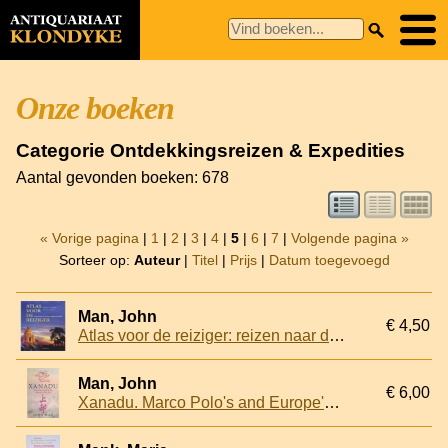
Onze boeken
Categorie Ontdekkingsreizen & Expedities
Aantal gevonden boeken: 678
« Vorige pagina
|
1
|
2
|
3
|
4
|
5
|
6
|
7
|
Volgende pagina »
Sorteer op:
Auteur
|
Titel
|
Prijs
|
Datum toegevoegd
Man, John
€ 4,50
Atlas voor de reiziger: reizen naar de mooiste plekken op aarde
Man, John
€ 6,00
Xanadu. Marco Polo's and Europe's discovery of the East