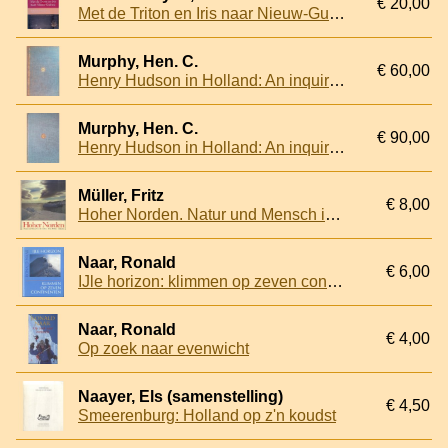
€ 20,00
Met de Triton en Iris naar Nieuw-Guinea: De reisverhalen van Justin Modera en Arnoldus Johannes van Delden uit 1828
Murphy, Hen. C.
€ 60,00
Henry Hudson in Holland: An inquiry into the origin and objects of the voyage which led to the discovery of the Hudson River
Murphy, Hen. C.
€ 90,00
Henry Hudson in Holland: An inquiry into the origin and objects of the voyage which led to the discovery of the Hudson River
Müller, Fritz
€ 8,00
Hoher Norden. Natur und Mensch in der Arktis
Naar, Ronald
€ 6,00
IJle horizon: klimmen op zeven continenten
Naar, Ronald
€ 4,00
Op zoek naar evenwicht
Naayer, Els (samenstelling)
€ 4,50
Smeerenburg: Holland op z'n koudst