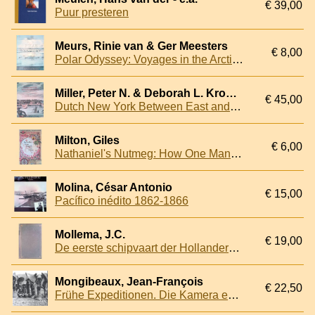
€ 39,00
Puur presteren
Meurs, Rinie van & Ger Meesters
€ 8,00
Polar Odyssey: Voyages in the Arctic and Antarctic
Miller, Peter N. & Deborah L. Krohn & Marybeth De Filippis
€ 45,00
Dutch New York Between East and West: The World of Margrieta Van Varick
Milton, Giles
€ 6,00
Nathaniel's Nutmeg: How One Man's Courage Changed the Course of History
Molina, César Antonio
€ 15,00
Pacífico inédito 1862-1866
Mollema, J.C.
€ 19,00
De eerste schipvaart der Hollanders naar Oost-Indië 1595-1597
Mongibeaux, Jean-François
€ 22,50
Frühe Expeditionen. Die Kamera entdeckt die Welt