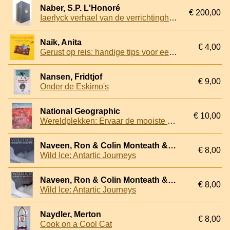
Naber, S.P. L'Honoré
€ 200,00
Iaerlyck verhael van de verrichtinghen der geoctroyeerde West-Indische Compagnie, in derthien boeken 1624-1636 (4 delen)
Naik, Anita
€ 4,00
Gerust op reis: handige tips voor een ontspannen vakantie
Nansen, Fridtjof
€ 9,00
Onder de Eskimo's
National Geographic
€ 10,00
Wereldplekken: Ervaar de mooiste en meest afgelegen plaatsen op aarde
Naveen, Ron & Colin Monteath & Tui de Roy & Mark Jones
€ 8,00
Wild Ice: Antartic Journeys
Naveen, Ron & Colin Monteath & Tui de Roy & Mark Jones
€ 8,00
Wild Ice: Antartic Journeys
Naydler, Merton
€ 8,00
Cook on a Cool Cat