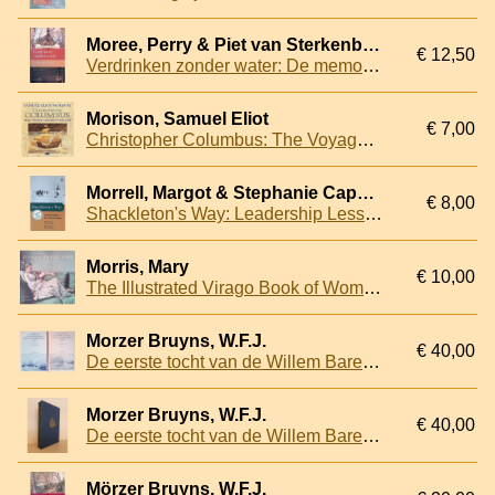
Moree, Perry & Piet van Sterkenburg
€ 12,50
Verdrinken zonder water: De memoires van VOC-matroos Jan Ambrosius Hoorn, 1758-1778
Morison, Samuel Eliot
€ 7,00
Christopher Columbus: The Voyage of Discovery 1492
Morrell, Margot & Stephanie Capparell
€ 8,00
Shackleton's Way: Leadership Lessons from the Great Antarctic Explorer
Morris, Mary
€ 10,00
The Illustrated Virago Book of Women Travellers
Morzer Bruyns, W.F.J.
€ 40,00
De eerste tocht van de Willem Barents naar de Noordelijke IJszee 1878
Morzer Bruyns, W.F.J.
€ 40,00
De eerste tocht van de Willem Barents naar de Noordelijke IJszee 1878 (2 delen)
Mörzer Bruyns, W.F.J.