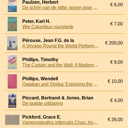
Paulzen, Herbert
€ 6,00
De schijn van de stilte: reizen door de Stille Zuidzee
Peter, Karl H.
€ 7,00
Wie Columbus navigierte
Pérouse, Jean F.G. de la
€ 200,00
A Voyage Round the World Performed in the Years 1785, 1786, 1787 and 1788 by the Boussole and Astrolabe (3 volumes)
Phillips, Timothy
€ 9,00
The Curtain and the Wall: A Modern Journey Along Europe's Cold War Border
Phillips, Wendell
€ 10,00
Qataban and Sheba: Exploring the Ancient Kingdoms on the Biblical Spice Routes of Arabia
Piccard, Bertrand & Jones, Brian
€ 4,00
De laatste uitdaging
Pickford, Grace E.
€ 26,00
Vampyroteuthis infernalis Chun. An archaic dibranchiate Cephalopod. I. Natural history and distribution. II. External anatomy (2 volumes)