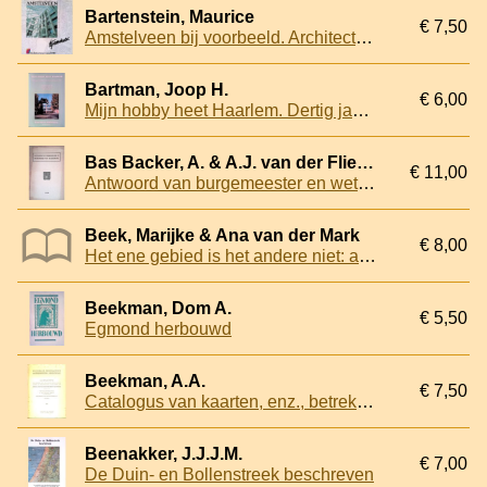
Bartenstein, Maurice
€ 7,50
Amstelveen bij voorbeeld. Architectuur vanaf 1980
Bartman, Joop H.
€ 6,00
Mijn hobby heet Haarlem. Dertig jaar geluk in de gemeentepolitiek
Bas Backer, A. & A.J. van der Flier - e.a.
€ 11,00
Antwoord van burgemeester en wethouders van Bloemendaal op het voorstel van het gemeentebestuur van Haarlem tot grenswijziging (1917) uitgebracht aan gedeputeerde staten van Noordholland. 6 februari 1918
Beek, Marijke & Ana van der Mark
€ 8,00
Het ene gebied is het andere niet: atlas beschermde stads- en dorpsgezichten in Noord-Holland
Beekman, Dom A.
€ 5,50
Egmond herbouwd
Beekman, A.A.
€ 7,50
Catalogus van kaarten, enz., betrekking hebbende op de oudere en tegenwoordige gesteldheid van Holland's Noorderkwartier, aanwezig op de tentoonstelling in het Stedelijk Museum te Amsterdam gedurende de maand september 1917
Beenakker, J.J.J.M.
€ 7,00
De Duin- en Bollenstreek beschreven