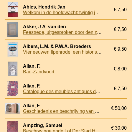
Ahles, Hendrik Jan
€ 7,50
Welkom in de hoofdwacht: twintig jaar gastherschap Historische Vereniging Haerlem *met GESIGNEERD kaartje*
Akker, J.A. van den
€ 7,50
Feestrede, uitgesproken door den zeer eerw. Heer J.A. van den Akker, Rector van het Beggijnhof te Amsterdam
Albers, L.M. & P.W.A. Broeders
€ 9,50
Vier eeuwen Ilpenrode: een historische buitenplaats in Heemstede
Allan, F.
€ 8,00
Bad-Zandvoort
Allan, F.
€ 7,50
Catalogue des meubles antiques dans la maison de campagne Groot Bentvelt, près de Harlem (Hollande.)
Allan, F.
€ 50,00
Geschiedenis en beschrijving van Haarlem van de vroegste tijden tot op onze dagen
Ampzing, Samuel
€ 30,00
Beschryvinge ende Lof Der Stad Haerlem in Holland In Rijm bearbeyd