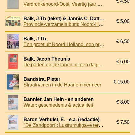
€ 4,50
Verdronkenoord-Oost. Veertig jaar een vereniging van buren
Balk, J.Th (tekst) & Jannis C. Datthijn (samenstelling)
€ 5,00
Provincie-verzamelalbum: Noord-Holland en zijn gemeenten
Balk, J.Th.
€ 6,50
Een groet uit Noord-Holland: een prentbriefkaartenalbum uit het begin van onze eeuw
Balk, Jacob Theunis
€ 6,00
De paden op, de lanen in: een dagje uit in het Noorderkwartier
Bandstra, Pieter
€ 15,00
Straatnamen in de Haarlemmermeer
Bannier, Jan Hein - en anderen
€ 8,00
Water: geschiedenis & actualiteit
Baron-Verhulst, E. - e.a. (redactie)
€ 7,50
"De Zandpoort": Lustrumuitgave ter gelegenheid van 35 jaar Stichting Santpoort