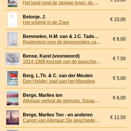
Het land rond de stompe toren: de geschiedenis van Spaarnwoude
Belonje, J.
€ 10,00
Het wildrijk in de Zijpe
Bemmelen, H.M. van & J.C. Tadema & M. Lugt
€ 6,00
Reglement voor de bewoonsters van het Vrouwe en St. Anthonie Gasthuis te Haarlem
Bense, Karel (voorwoord)
€ 7,50
1914-1989 kroniek van de parochie van de heilige Clemens Maria Hofbauer te Hilversum
Berg, L.Th. & C. van der Meulen
€ 5,00
Den Helder: stad aan het Marsdiep
Berge, Marlies ten
€ 6,00
Alkmaar verlegt de grenzen. Smaakverandering in de negentiende eeuw
Berge, Marlies Ten - en anderen
€ 12,50
Canon van Alkmaar: De geschiedenis van Alkmaar in 40 verhalen