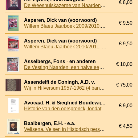
€ 8,00
De Weeshuiskazerne van Naarden: over susteren, soldaten, walen en wezen
Asperen, Dick van (voorwoord)
€ 9,50
Willem Blaeu Jaarboek 2009/2010. Eindexamen leerlingen VWO - HAVO - VMBO-TL
Asperen, Dick van (voorwoord)
€ 9,50
Willem Blaeu Jaarboek 2010/2011. Eindexamen leerlingen VWO - HAVO - VMBO-TL
Asselbergs, Fons - en anderen
€ 10,00
De Vesting Naarden: een halve eeuw restaureren
Assendelft de Coningh, A.D. v.
€ 75,00
Wij in Hilversum 1957-1962 (4 banden)
Avocaat, H. & Siegfried Boudewijn Johan Zilverberg
€ 9,00
Historie van den oorspronck, fondatie ende voortganck der seer vermaerder zee ende koopstadt Enchuysen met sijn gelegentheijth, ende wat haer mede is gepasseert, van den jare na Christi geboorte 1100, tot den jare 1653
Baalbergen, E.H. - e.a.
€ 4,50
Velisena. Velsen in Historisch perspectief. Velsen rond 1900