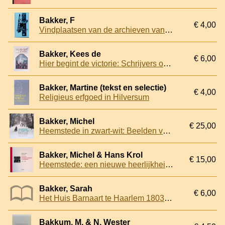
Bakker, F
€ 4,00
Vindplaatsen van de archieven van de Noorhollandse polders en waterschappen
Bakker, Kees de
€ 6,00
Hier begint de victorie: Schrijvers over Alkmaar: Van Bosboom-Toussaint tot Zwagerman
Bakker, Martine (tekst en selectie)
€ 4,00
Religieus erfgoed in Hilversum
Bakker, Michel
€ 25,00
Heemstede in zwart-wit: Beelden van een dorp in de jaren 1945-1985
Bakker, Michel & Hans Krol
€ 15,00
Heemstede: een nieuwe heerlijkheid in ontwikkeling 1950-1980
Bakker, Sarah
€ 6,00
Het Huis Barnaart te Haarlem 1803-1808
Bakkum, M. & N. Wester