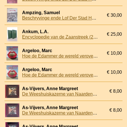
Ampzing, Samuel
€ 30,00
Beschryvinge ende Lof Der Stad Haerlem in Holland In Rijm bearbeyd
Ankum, L.A.
€ 25,00
Encyclopedie van de Zaanstreek (2 delen)
Argeloo, Marc
€ 10,00
Hoe de Edammer de wereld veroverde: de geschiedenis van een rond kaasje
Argeloo, Marc
€ 10,00
Hoe de Edammer de wereld veroverde: de geschiedenis van een rond kaasje
As-Vijvers, Anne Margreet
€ 8,00
De Weeshuiskazerne van Naarden: over susteren, soldaten, walen en wezen
As-Vijvers, Anne Margreet
€ 8,00
De Weeshuiskazerne van Naarden: over susteren, soldaten, walen en wezen
As-Vijvers, Anne Margreet