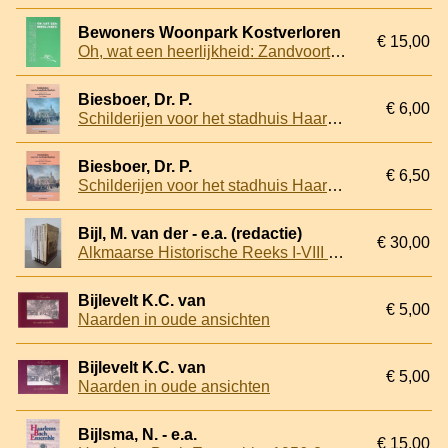
Bewoners Woonpark Kostverloren
€ 15,00
Oh, wat een heerlijkheid: Zandvoort en het Kostverlorenpark
Biesboer, Dr. P.
€ 6,00
Schilderijen voor het stadhuis Haarlem
Biesboer, Dr. P.
€ 6,50
Schilderijen voor het stadhuis Haarlem
Bijl, M. van der - e.a. (redactie)
€ 30,00
Alkmaarse Historische Reeks I-VIII (8 delen)
Bijlevelt K.C. van
€ 5,00
Naarden in oude ansichten
Bijlevelt K.C. van
€ 5,00
Naarden in oude ansichten
Bijlsma, N. - e.a.
€ 15,00