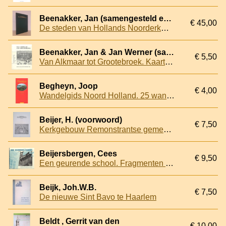
Beenakker, Jan (samengesteld en beschreven door)
€ 45,00
De steden van Hollands Noorderkwartier: Alkmaar, Beverwijk, Edam, Enkhuizen, Grootebroek, Hoorn, Medemblik, Monnickendam, Purmerend
Beenakker, Jan & Jan Werner (samengesteld door)
€ 5,50
Van Alkmaar tot Grootebroek. Kaarten van negen oude Noordhollandse steden
Begheyn, Joop
€ 4,00
Wandelgids Noord Holland. 25 wandelingen
Beijer, H. (voorwoord)
€ 7,50
Kerkgebouw Remonstrantse gemeente te Haarlem honderd jaar 1887-1987
Beijersbergen, Cees
€ 9,50
Een geurende school. Fragmenten uit de geschiedenis van 25 jaar beroepsonderwijs in de Stationsstraat te Zaandam
Beijk, Joh.W.B.
€ 7,50
De nieuwe Sint Bavo te Haarlem
Beldt , Gerrit van den
€ 10,00