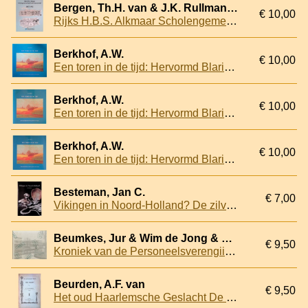
Bergen, Th.H. van & J.K. Rullmann & C.M. Sepp
€ 10,00
Rijks H.B.S. Alkmaar Scholengemeenschap Noord-Kennemerland 1867-1992
Berkhof, A.W.
€ 10,00
Een toren in de tijd: Hervormd Blaricum tussen gisteren en morgen: 400 jaar Gemeente - 600 jaar Kerk
Berkhof, A.W.
€ 10,00
Een toren in de tijd: Hervormd Blaricum tussen gisteren en morgen: 400 jaar Gemeente - 600 jaar Kerk
Berkhof, A.W.
€ 10,00
Een toren in de tijd: Hervormd Blaricum tussen gisteren en morgen: 400 jaar Gemeente - 600 jaar Kerk
Besteman, Jan C.
€ 7,00
Vikingen in Noord-Holland? De zilverschat van Wieringen in het licht van de Noormanneninvallen
Beumkes, Jur & Wim de Jong & Jan van der Waals (samenstellers)
€ 9,50
Kroniek van de Personeelsverengiing Gemeentesecretarie / Bannehof (uitgave ter gelegenheid van haar vijftigjarig bestaan) 1946 1996
Beurden, A.F. van
€ 9,50
Het oud Haarlemsche Geslacht De Waal