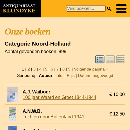
Onze boeken
Categorie Noord-Holland
Aantal gevonden boeken: 899
1
|
2
|
3
|
4
|
5
|
6
|
7
|
8
|
9
|
Volgende pagina »
Sorteer op:
Auteur
|
Titel
|
Prijs
|
Datum toegevoegd
A.J. Waiboer
€ 10,00
100 jaar Waard en Groet 1844-1944
A.N.W.B.
€ 12,50
Tochten door Bollenland 1941