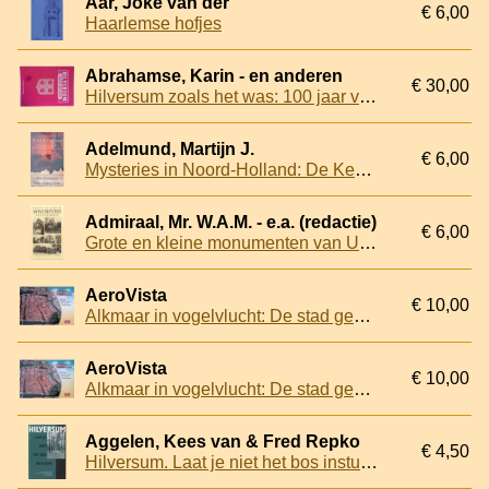
Aar, Joke van der
€ 6,00
Haarlemse hofjes
Abrahamse, Karin - en anderen
€ 30,00
Hilversum zoals het was: 100 jaar van dorp naar stad
Adelmund, Martijn J.
€ 6,00
Mysteries in Noord-Holland: De Kenau van Haarlem
Admiraal, Mr. W.A.M. - e.a. (redactie)
€ 6,00
Grote en kleine monumenten van Uitgeest
AeroVista
€ 10,00
Alkmaar in vogelvlucht: De stad gezien vanuit een ander perspectief
AeroVista
€ 10,00
Alkmaar in vogelvlucht: De stad gezien vanuit een ander perspectief
Aggelen, Kees van & Fred Repko
€ 4,50
Hilversum. Laat je niet het bos insturen! De betekenis van de cultuur-historische landschappen van Hilversum