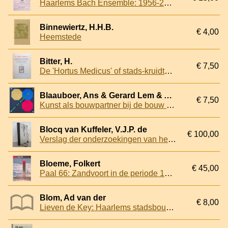
Haarlems Bach Ensemble: 1956-2006
Binnewiertz, H.H.B.
€ 4,00
Heemstede
Bitter, H.
€ 7,50
De 'Hortus Medicus' of stads-kruidtuin van het Collegium Medico-Parmaceuticum te Haarlem. Een en ander uit de notulenboeken van het collegium-medicum te Haarlem
Blaauboer, Ans & Gerard Lem & André Maassen
€ 7,50
Kunst als bouwpartner bij de bouw van het raadhuis van Amstelveen
Blocq van Kuffeler, V.J.P. de
€ 100,00
Verslag der onderzoekingen van het bureau voor het opmaken van een meer uitgewerkt plan met begrooting voor den aanleg van een gedeelte van de afsluiting der Zuiderzee en indijking en droogmaking van de Wieringermeer
Bloeme, Folkert
€ 45,00
Paal 66: Zandvoort in de periode 1850-1950
Blom, Ad van der
€ 8,00
Lieven de Key: Haarlems stadsbouwmeester: een Vlaamse emigrant en zijn rijke nalatenschap