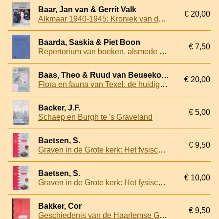
Baar, Jan van & Gerrit Valk
€ 20,00
Alkmaar 1940-1945: Kroniek van de bezettingsjaren
Baarda, Saskia & Piet Boon
€ 7,50
Repertorium van boeken, alsmede van bijdragen in bundels en seriewerken, betreffende de geschiedenis van Noord-Holland (met uitzondering van Amsterdam en Haarlem) verschenen tot 31 december 1982
Baas, Theo & Ruud van Beusekom & Hans van der Goes
€ 20,00
Flora en fauna van Texel: de huidige situatie en de ontwikkelingen sinds 1985 in de polders en op het oude land
Backer, J.F.
€ 5,00
Schaep en Burgh te 's Graveland
Baetsen, S.
€ 9,50
Graven in de Grote kerk: Het fysisch-antropologisch onderzoek van de graven in de St. Laurenskerk van Alkmaar
Baetsen, S.
€ 10,00
Graven in de Grote kerk: Het fysisch-antropologisch onderzoek van de graven in de St. Laurenskerk van Alkmaar
Bakker, Cor
€ 9,50
Geschiedenis van de Haarlemse Groentenveiling en de Groothandelsvereniging E.M.M.