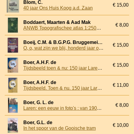
Blom, C.
€ 15,00
40 jaar Ons Huis Koog a.d. Zaan
Boddaert, Maarten & Aad Mak
€ 8,00
ANWB Topografischee atlas 1:25000 Noord-Holland
Boeij, C.M. & B.G.P.G. Bruggemeijer - en anderen
€ 15,00
O, o, wat zijn we blij, honderd jaar onvrij
Boer, A.H.F. de
€ 15,00
Tijdsbeeld toen & nu: 150 jaar Laren 1850-2000
Boer, A.H.F. de
€ 11,00
Tijdsbeeld. Toen & nu. 150 jaar Laren. Laren 1850-2000
Boer, G. L. de
€ 8,00
Laren: een eeuw in foto's : van 1900 tot 1999
Boer, G.L. de
€ 10,00
In het spoor van de Gooische tram