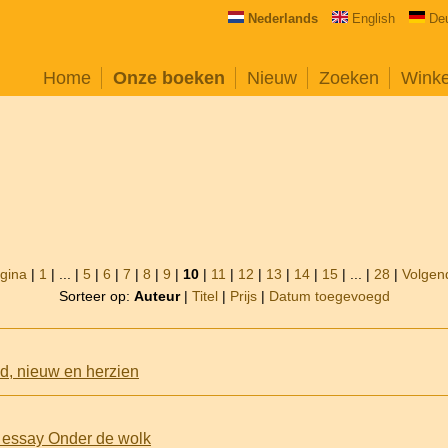
Nederlands
English
De
Home
Onze boeken
Nieuw
Zoeken
Wink
agina
|
1
| ... |
5
|
6
|
7
|
8
|
9
|
10
|
11
|
12
|
13
|
14
|
15
| ... |
28
|
Volgen
Sorteer op:
Auteur
|
Titel
|
Prijs
|
Datum toegevoegd
d, nieuw en herzien
t essay Onder de wolk