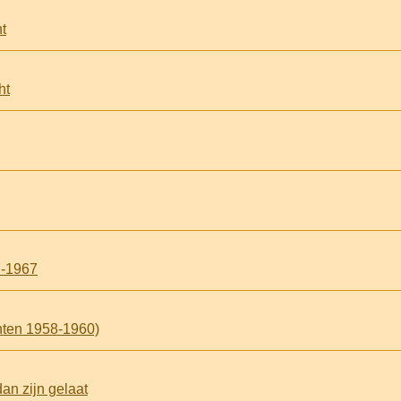
t
ht
7-1967
hten 1958-1960)
dan zijn gelaat