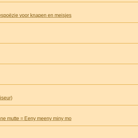
despoëzie voor knapen en meisjes
iseur)
ene mutte = Eeny meeny miny mo