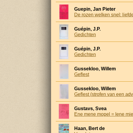
Guepin, Jan Pieter
De rozen welken snel: lief
Guépin, J.P.
Gedichten
Guépin, J.P.
Gedichten
Gussekloo, Willem
Geflest
Gussekloo, Willem
Geflest (strofen van een adv
Gustavs, Svea
Ene mene mopel = Iene mi
Haan, Bert de