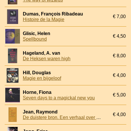
Dumas, François Ribadeau
€ 7,00
Histoire de la Magie
Glisic, Helen
€ 4,50
Spellbound
Hageland, A. van
€ 8,00
De Heksen waren high
Hill, Douglas
€ 4,00
Magie en bijgeloof
Horne, Fiona
€ 5,00
Seven days to a magickal new you
Jean, Raymond
€ 4,00
De duistere bron. Een verhaal over liefde en hekserij in de zeventiende eeuw