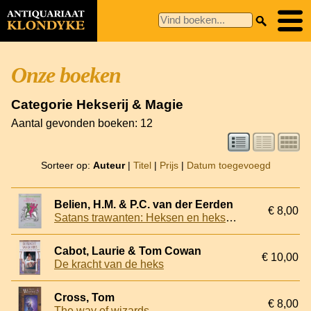
Onze boeken
Categorie Hekserij & Magie
Aantal gevonden boeken: 12
Sorteer op:
Auteur
|
Titel
|
Prijs
|
Datum toegevoegd
Belien, H.M. & P.C. van der Eerden
€ 8,00
Satans trawanten: Heksen en heksenvervolging
Cabot, Laurie & Tom Cowan
€ 10,00
De kracht van de heks
Cross, Tom
€ 8,00
The way of wizards