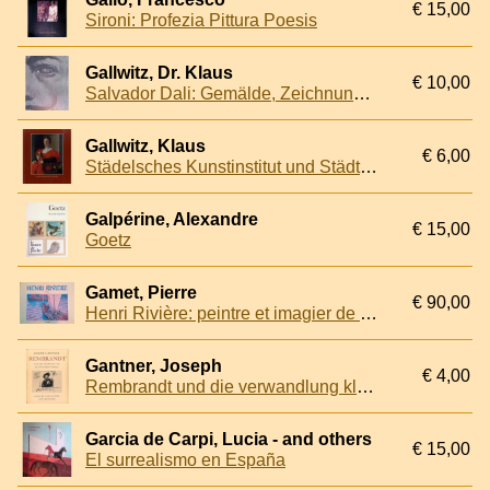
€ 15,00
Sironi: Profezia Pittura Poesis
Gallwitz, Dr. Klaus
€ 10,00
Salvador Dali: Gemälde, Zeichnungen, Objekte, Schmuck: Ausstellung Salvador Dali unter Einschluß der Sammlung Edward F. W. James
Gallwitz, Klaus
€ 6,00
Städelsches Kunstinstitut und Städtische Galerie. Verzeichnis der Gemälde
Galpérine, Alexandre
€ 15,00
Goetz
Gamet, Pierre
€ 90,00
Henri Rivière: peintre et imagier de la Bretagne
Gantner, Joseph
€ 4,00
Rembrandt und die verwandlung klassischer Formen
Garcia de Carpi, Lucia - and others
€ 15,00
El surrealismo en España