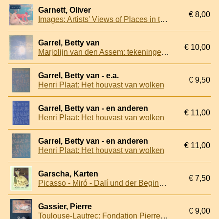
Garnett, Oliver
€ 8,00
Images: Artists' Views of Places in the Care of the National Trust
Garrel, Betty van
€ 10,00
Marjolijn van den Assem: tekeningen en schilderijen *GESIGNEERD*
Garrel, Betty van - e.a.
€ 9,50
Henri Plaat: Het houvast van wolken
Garrel, Betty van - en anderen
€ 11,00
Henri Plaat: Het houvast van wolken
Garrel, Betty van - en anderen
€ 11,00
Henri Plaat: Het houvast van wolken
Garscha, Karten
€ 7,50
Picasso - Miró - Dalí und der Beginn der spanischen Moderne 1900-1936
Gassier, Pierre
€ 9,00
Toulouse-Lautrec: Fondation Pierre Giannada, Martigny