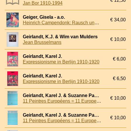
€ 12,50
Jan Bor 1910-1994
Geiger, Gisela - a.o.
€ 34,00
Heinrich Campendonk: Rausch und Reduktion
Geirlandt, K.J. & Wim van Mulders
€ 10,00
Jean Brusselmans
Geirlandt, Karel J.
€ 6,00
Expressionisme in Berlijn 1910-1920
Geirlandt, Karel J.
€ 6,50
Expressionisme in Berlijn 1910-1920
Geirlandt, Karel J. & Suzanne Page & Dieter Honisch (introduction)
€ 10,00
11 Peintres Européens = 11 European Painters
Geirlandt, Karel J. & Suzanne Page & Dieter Honisch (introduction)
€ 10,00
11 Peintres Européens = 11 European Painters