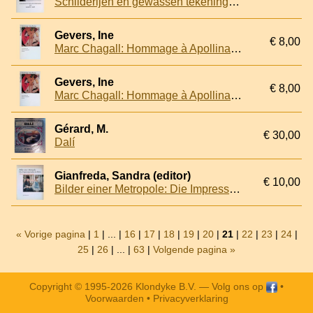
Schilderijen en gewassen tekeningen van Maarten "t Hart
Gevers, Ine
€ 8,00
Marc Chagall: Hommage à Apollinaire
Gevers, Ine
€ 8,00
Marc Chagall: Hommage à Apollinaire
Gérard, M.
€ 30,00
Dalí
Gianfreda, Sandra (editor)
€ 10,00
Bilder einer Metropole: Die Impressionisten in Paris: Museum Folkwang
« Vorige pagina
|
1
| ... |
16
|
17
|
18
|
19
|
20
|
21
|
22
|
23
|
24
|
25
|
26
| ... |
63
|
Volgende pagina »
Copyright © 1995-2026 Klondyke B.V. —
Volg ons op
•
Voorwaarden
•
Privacyverklaring