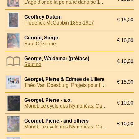
L'age d'or de la peinture danoise 1800-1850
Geoffrey Dutton
€ 15,00
Frederick McCubbin 1855-1917
George, Serge
€ 10,00
Paul Cézanne
George, Waldemar (préface)
€ 10,00
Soutine
Georgel, Pierre & Edmée de Lillers
€ 15,00
Théo Van Doesburg: Projets pour l'Aubette
Georgel, Pierre - a.o.
€ 10,00
Monet. Le cycle des Nymphéas. Catalogue Sommaire
Georgel, Pierre - and others
€ 10,00
Monet. Le cycle des Nymphéas. Catalogue Sommaire