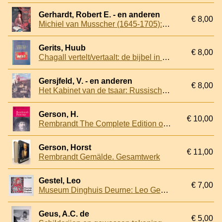
Gerhardt, Robert E. - en anderen
€ 8,00
Michiel van Musscher (1645-1705): De weelde van de Gouden Eeuw
Gerits, Huub
€ 8,00
Chagall vertelt/vertaalt: de bijbel in kleur
Gersjfeld, V. - en anderen
€ 8,00
Het Kabinet van de tsaar: Russische profane schilderkunst van barok tot realisme
Gerson, H.
€ 10,00
Rembrandt The Complete Edition of the Paintings
Gerson, Horst
€ 11,00
Rembrandt Gemälde. Gesamtwerk
Gestel, Leo
€ 7,00
Museum Dinghuis Deurne: Leo Gestel
Geus, A.C. de
€ 5,00