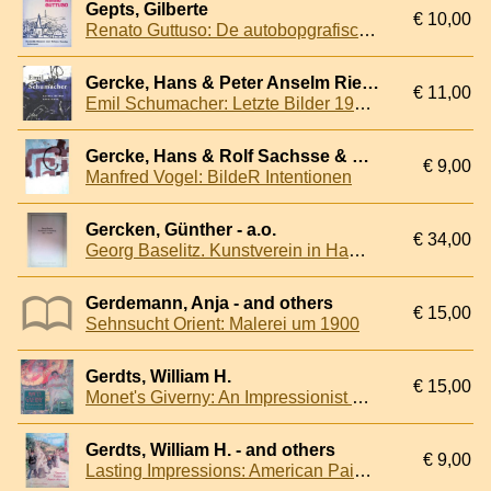
Gepts, Gilberte
€ 10,00
Renato Guttuso: De autobopgrafische reeks
Gercke, Hans & Peter Anselm Riedl & Christoph Zuschlag
€ 11,00
Emil Schumacher: Letzte Bilder 1997 - 1999
Gercke, Hans & Rolf Sachsse & Wolfgang Zemter
€ 9,00
Manfred Vogel: BildeR Intentionen
Gercken, Günther - a.o.
€ 34,00
Georg Baselitz. Kunstverein in Hamburg. 20.4-21.5.72
Gerdemann, Anja - and others
€ 15,00
Sehnsucht Orient: Malerei um 1900
Gerdts, William H.
€ 15,00
Monet's Giverny: An Impressionist Colony
Gerdts, William H. - and others
€ 9,00
Lasting Impressions: American Painters in France 1865-1915