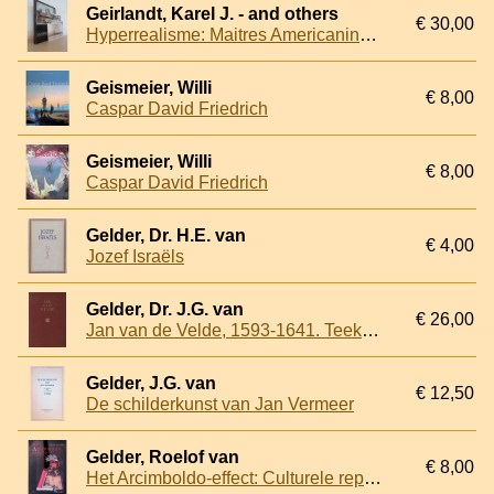
Geirlandt, Karel J. - and others
€ 30,00
Hyperrealisme: Maitres Americanins & Europeens
Geismeier, Willi
€ 8,00
Caspar David Friedrich
Geismeier, Willi
€ 8,00
Caspar David Friedrich
Gelder, Dr. H.E. van
€ 4,00
Jozef Israëls
Gelder, Dr. J.G. van
€ 26,00
Jan van de Velde, 1593-1641. Teekenaar-Schilder. Beschrijvende catalogus met een inleidende beschouwing over den teekenstijl en het landschap in de kunst in het begin der 17e eeuw.
Gelder, J.G. van
€ 12,50
De schilderkunst van Jan Vermeer
Gelder, Roelof van
€ 8,00
Het Arcimboldo-effect: Culturele reportages