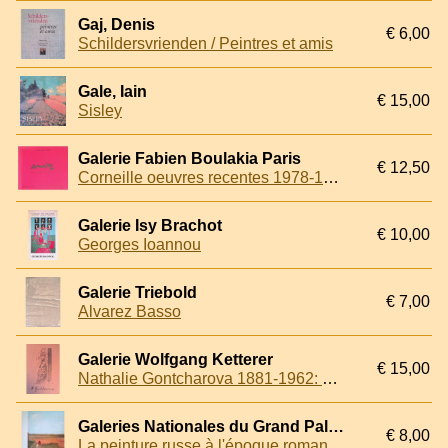
Gaj, Denis
€ 6,00
Schildersvrienden / Peintres et amis
Gale, Iain
€ 15,00
Sisley
Galerie Fabien Boulakia Paris
€ 12,50
Corneille oeuvres recentes 1978-1979
Galerie Isy Brachot
€ 10,00
Georges Ioannou
Galerie Triebold
€ 7,00
Alvarez Basso
Galerie Wolfgang Ketterer
€ 15,00
Nathalie Gontcharova 1881-1962: Gemälde Aquarelle Zeichnungen: Lagerkatalog 85
Galeries Nationales du Grand Palais
€ 8,00
La peinture russe à l'époque romantique