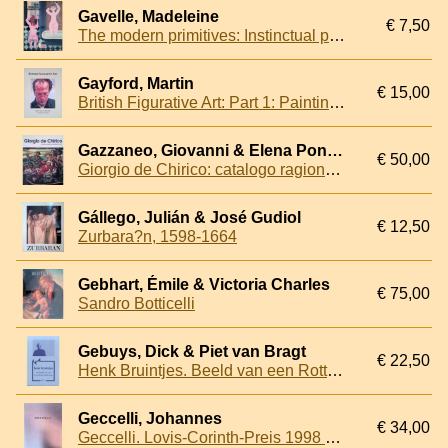
Gavelle, Madeleine
€ 7,50
The modern primitives: Instinctual painters
Gayford, Martin
€ 15,00
British Figurative Art: Part 1: Painting: The Human Figure
Gazzaneo, Giovanni & Elena Pontiggia (editors)
€ 50,00
Giorgio de Chirico: catalogo ragionato dell'opera sacra
Gállego, Julián & José Gudiol
€ 12,50
Zurbara?n, 1598-1664
Gebhart, Émile & Victoria Charles
€ 75,00
Sandro Botticelli
Gebuys, Dick & Piet van Bragt
€ 22,50
Henk Bruintjes. Beeld van een Rotterdams kunstenaar
Geccelli, Johannes
€ 34,00
Geccelli. Lovis-Corinth-Preis 1998 *with AUTOGRAPH SIGNED DEDICATION to ARMANDO*