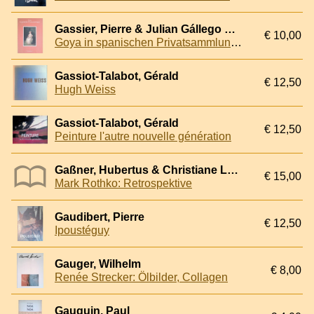
Gassier, Pierre & Julian Gállego & Nigel Glendinning & Gonzalo Anes
€ 10,00
Goya in spanischen Privatsammlungen: collection Thyssen-Bornemisza
Gassiot-Talabot, Gérald
€ 12,50
Hugh Weiss
Gassiot-Talabot, Gérald
€ 12,50
Peinture l'autre nouvelle génération
Gaßner, Hubertus & Christiane Lange & Oliver Wick (editors)
€ 15,00
Mark Rothko: Retrospektive
Gaudibert, Pierre
€ 12,50
Ipoustéguy
Gauger, Wilhelm
€ 8,00
Renée Strecker: Ölbilder, Collagen
Gauguin, Paul