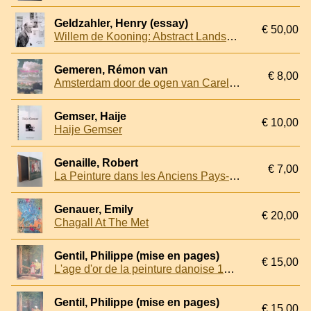
Geldzahler, Henry (essay)
€ 50,00
Willem de Kooning: Abstract Landscapes 1955-63
Gemeren, Rémon van
€ 8,00
Amsterdam door de ogen van Carel Willink
Gemser, Haije
€ 10,00
Haije Gemser
Genaille, Robert
€ 7,00
La Peinture dans les Anciens Pays-Bas: de Van Eyck a Bruegel,
Genauer, Emily
€ 20,00
Chagall At The Met
Gentil, Philippe (mise en pages)
€ 15,00
L'age d'or de la peinture danoise 1800-1850
Gentil, Philippe (mise en pages)
€ 15,00