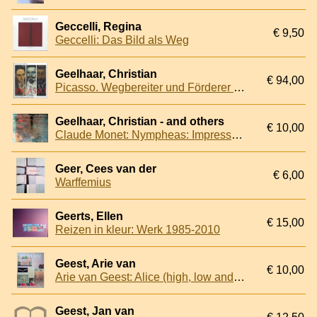
Geccelli, Regina
€ 9,50
Geccelli: Das Bild als Weg
Geelhaar, Christian
€ 94,00
Picasso. Wegbereiter und Förderer seines Aufstiegs 1899-1939
Geelhaar, Christian - and others
€ 10,00
Claude Monet: Nympheas: Impression, Vision
Geer, Cees van der
€ 6,00
Warffemius
Geerts, Ellen
€ 15,00
Reizen in kleur: Werk 1985-2010
Geest, Arie van
€ 10,00
Arie van Geest: Alice (high, low and in between)
Geest, Jan van