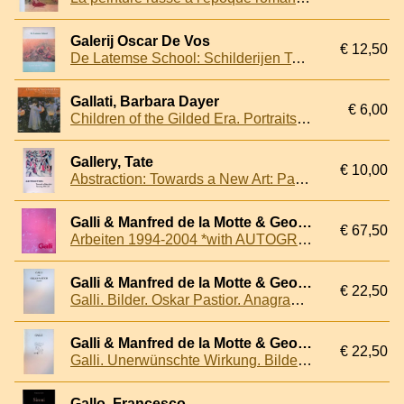
Galerij Oscar De Vos
€ 12,50
De Latemse School: Schilderijen Tekeningen Beeldhouwwerk
Gallati, Barbara Dayer
€ 6,00
Children of the Gilded Era. Portraits by Sargent, Renoir, Cassatt and their Contemporaries
Gallery, Tate
€ 10,00
Abstraction: Towards a New Art: Painting 1910-20
Galli & Manfred de la Motte & Georg Nothelfer
€ 67,50
Arbeiten 1994-2004 *with AUTOGRAPH SIGNED DEDICATION to ARMANDO*
Galli & Manfred de la Motte & Georg Nothelfer
€ 22,50
Galli. Bilder. Oskar Pastior. Anagramme *with AUTOGRAPH SIGNED DEDICATION to ARMANDO*
Galli & Manfred de la Motte & Georg Nothelfer
€ 22,50
Galli. Unerwünschte Wirkung. Bilder und Zeichnungen 1988-1991: Berlin - Florenz - Berlin *with AUTOGRAPH SIGNED DEDICATION to ARMANDO*
Gallo, Francesco