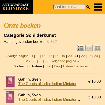
Onze boeken
Categorie Schilderkunst
Aantal gevonden boeken: 6.262
« Vorige pagina
|
1
| ... |
16
|
17
|
18
|
19
|
20
|
21
|
22
|
23
|
24
|
25
|
26
| ... |
63
|
Volgende pagina »
Sorteer op:
Auteur
|
Titel
|
Prijs
|
Datum toegevoegd
Gahlin, Sven
€ 10,00
The Courts of India: Indian Miniatures from the Collection of the Fondation Custodia, Paris
Gahlin, Sven
€ 10,00
The Courts of India: Indian Miniatures from the Collection of the Fondation Custodia, Paris