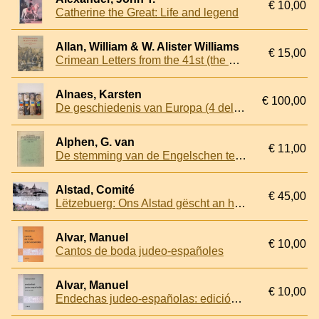
€ 10,00
Catherine the Great: Life and legend
Allan, William & W. Alister Williams
€ 15,00
Crimean Letters from the 41st (the Welch) Regiment 1854 - 56
Alnaes, Karsten
€ 100,00
De geschiedenis van Europa (4 delen)
Alphen, G. van
€ 11,00
De stemming van de Engelschen tegen de Hollanders in Engeland tijdens de regeering van den Koning-Stadhouder Willem III 1688-1702
Alstad, Comité
€ 45,00
Lëtzebuerg: Ons Alstad gëscht an haut
Alvar, Manuel
€ 10,00
Cantos de boda judeo-españoles
Alvar, Manuel
€ 10,00
Endechas judeo-españolas: edición refundida