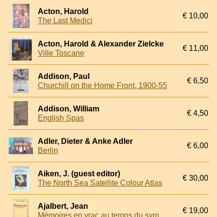
Acton, Harold
€ 10,00
The Last Medici
Acton, Harold & Alexander Zielcke
€ 11,00
Ville Toscane
Addison, Paul
€ 6,50
Churchill on the Home Front, 1900-55
Addison, William
€ 4,50
English Spas
Adler, Dieter & Anke Adler
€ 6,00
Berlin
Aiken, J. (guest editor)
€ 30,00
The North Sea Satellite Colour Atlas
Ajalbert, Jean
€ 19,00
Mémoires en vrac au temps du symbolisme 1880-1890