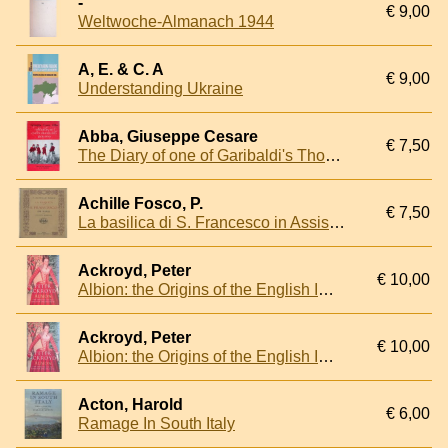
-
€ 9,00
Weltwoche-Almanach 1944
A, E. & C. A
€ 9,00
Understanding Ukraine
Abba, Giuseppe Cesare
€ 7,50
The Diary of one of Garibaldi's Thousand. Translated with an Introduction by E.R. Vincent.
Achille Fosco, P.
€ 7,50
La basilica di S. Francesco in Assisi. Guida illustrata
Ackroyd, Peter
€ 10,00
Albion: the Origins of the English Imagination
Ackroyd, Peter
€ 10,00
Albion: the Origins of the English Imagination
Acton, Harold
€ 6,00
Ramage In South Italy