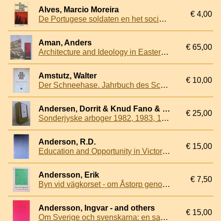
Alves, Marcio Moreira
€ 4,00
De Portugese soldaten en het socialisme
Aman, Anders
€ 65,00
Architecture and Ideology in Eastern Europe During the Stalin Era: An Aspect of Cold War History
Amstutz, Walter
€ 10,00
Der Schneehase. Jahrbuch des Schweizerischen Akademischen Ski-Club: Band 3, No. 10, 1936
Andersen, Dorrit & Knud Fano & H.P. Jensen &
€ 25,00
Sonderjyske arboger 1982, 1983, 1984 (3 volumes)
Anderson, R.D.
€ 15,00
Education and Opportunity in Victorian Scotland: Schools & Universities
Andersson, Erik
€ 7,50
Byn vid vägkorset - om Åstorp genom tiderna
Andersson, Ingvar - and others
€ 15,00
Om Sverige och svenskarna: en samling uppsatser och texter för undervisning i svenska för utlänningar sammanställd