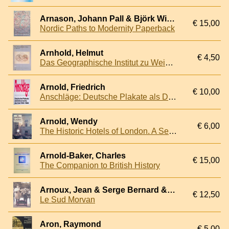
Arnason, Johann Pall & Björk Wittrock
€ 15,00
Nordic Paths to Modernity Paperback
Arnhold, Helmut
€ 4,50
Das Geographische Institut zu Weimar: Wissenschaft und Industrie
Arnold, Friedrich
€ 10,00
Anschläge: Deutsche Plakate als Dokumente der Zeit 1900-1960. 122 Blatt in den Druck- und Papierfarben der Originale mit einem Anhang
Arnold, Wendy
€ 6,00
The Historic Hotels of London. A Select Guide
Arnold-Baker, Charles
€ 15,00
The Companion to British History
Arnoux, Jean & Serge Bernard & Yves Ducroizet & Jacques Perraudin
€ 12,50
Le Sud Morvan
Aron, Raymond
€ 5,00