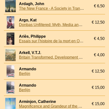
Ardagh, John
€ 6,50
The New France - A Society in Transition 1945-1977
Argo, Kat
€ 12,50
Donbas Unfiltered: Myth, Media and misconceptions from inside the separatist-held territory
Ariès, Philippe
€ 4,50
Essais sur l'histoire de la mort en Occident du moyen âge à nos jours
Arkell, V.T.J.
€ 4,00
Britain Transformed. Development of British Society Since the Mid-eighteenth Century
Armando
€ 12,50
Berlijn
Armando
€ 15,00
Berlijn
Arminjon, Catherine
€ 15,00
Magnificence and Grandeur of the Royal Houses in Europe