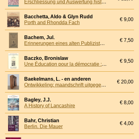
Erschliessung und Auswertung historischer Landkarten / Ontsluiting en Gebruik van historische Landkaarten.
Bacchetta, Aldo & Glyn Rudd
€ 9,00
Porth and Rhondda Fach
Bachem, Jul.
€ 7,50
Erinnerungen eines alten Publizisten und Politikers von Jul. Bachem
Baczko, Bronislaw
€ 9,50
Une Éducation pour la démocratie : Textes et projets de l'époque révolutionnaire
Baekelmans, L. - en anderen
€ 20,00
Ontwikkeling: maandschrift uitgegeven onder de bescherming van de BWP (18 afleveringen in 9 delen)
Bagley, J.J.
€ 8,00
A History of Lancashire
Bahr, Christian
€ 4,00
Berlin. Die Mauer