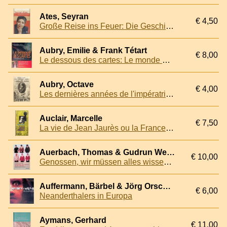
Ates, Seyran
€ 4,50
Große Reise ins Feuer: Die Geschichte einer deutschen Türkin
Aubry, Emilie & Frank Tétart
€ 8,00
Le dessous des cartes: Le monde mis à nu
Aubry, Octave
€ 4,00
Les dernières années de l'impératrice Eugénie
Auclair, Marcelle
€ 7,50
La vie de Jean Jaurès ou la France d'avant 1914
Auerbach, Thomas & Gudrun Weber
€ 10,00
Genossen, wir müssen alles wissen! DDR-Alltag im Spiegel der Stasi-Akten. Ein Lesebuch
Auffermann, Bärbel & Jörg Orschiedt
€ 6,00
Neanderthalers in Europa
Aymans, Gerhard
€ 11,00