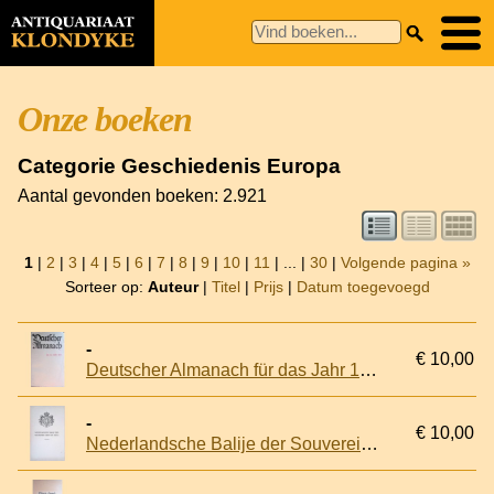
Onze boeken
Categorie Geschiedenis Europa
Aantal gevonden boeken: 2.921
1
|
2
|
3
|
4
|
5
|
6
|
7
|
8
|
9
|
10
|
11
| ... |
30
|
Volgende pagina »
Sorteer op:
Auteur
|
Titel
|
Prijs
|
Datum toegevoegd
-
€ 10,00
Deutscher Almanach für das Jahr 1934.
-
€ 10,00
Nederlandsche Balije der Souvereine Orde van Malta in het Malthezer Ridderhuis te Utrecht, 1 januari 1921