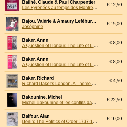
Bailhé, Claude & Paul Charpentier
€ 12,50
Les Pyrénées au temps des Montreurs d'Ours
Bajou, Valérie & Amaury Lefébure & Élisabeth Caude - and others
€ 15,00
Joséphine
Baker, Anne
€ 8,00
A Question of Honour: The Life of Lieutenant General Valentine Baker Pasha
Baker, Anne
€ 8,00
A Question of Honour: The Life of Lieutenant General Valentine Baker Pasha
Baker, Richard
€ 4,50
Richard Baker's London. A Theme with Variations
Bakounine, Michel
€ 22,50
Michel Bakounine et les conflits dans l'Internationale. 1872. la question Germano-Slave, le communisme de l'état. Écrits et matériaux
Balfour, Alan
€ 10,00
Berlin: The Politics of Order 1737-1989