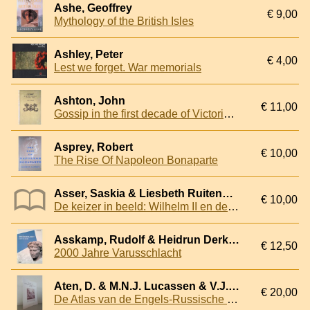
Ashe, Geoffrey
€ 9,00
Mythology of the British Isles
Ashley, Peter
€ 4,00
Lest we forget. War memorials
Ashton, John
€ 11,00
Gossip in the first decade of Victoria's Reign
Asprey, Robert
€ 10,00
The Rise Of Napoleon Bonaparte
Asser, Saskia & Liesbeth Ruitenberg
€ 10,00
De keizer in beeld: Wilhelm II en de fotografie als PR-instrument = Der Kaiser im Bild: Wilhelm II und die Fotografie als PR-Instrument
Asskamp, Rudolf & Heidrun Derks & Elke Treude
€ 12,50
2000 Jahre Varusschlacht
Aten, D. & M.N.J. Lucassen & V.J.M.L. Wijnekus (samenstelling en teksten)
€ 20,00
De Atlas van de Engels-Russische invasie in 1799