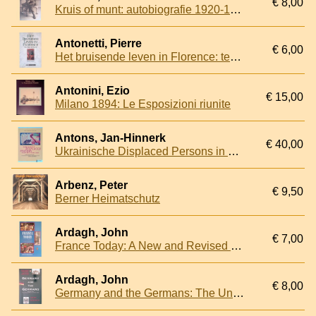
€ 8,00
Kruis of munt: autobiografie 1920-1945
Antonetti, Pierre
€ 6,00
Het bruisende leven in Florence: ten tijde van Dante
Antonini, Ezio
€ 15,00
Milano 1894: Le Esposizioni riunite
Antons, Jan-Hinnerk
€ 40,00
Ukrainische Displaced Persons in der britischen Zone: Lagerleben zwischen nationaler Fixierung und pragmatischen Zukunftsentwürfen
Arbenz, Peter
€ 9,50
Berner Heimatschutz
Ardagh, John
€ 7,00
France Today: A New and Revised Edition of France in the 1980's
Ardagh, John
€ 8,00
Germany and the Germans: The United Germany in the Mid-1990s