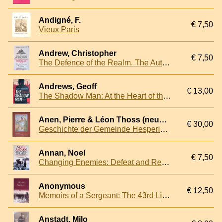
Andigné, F.
€ 7,50
Vieux Paris
Andrew, Christopher
€ 7,50
The Defence of the Realm. The Authorized History of MI5
Andrews, Geoff
€ 13,00
The Shadow Man: At the Heart of the Cambridge Spy Circle
Anen, Pierre & Léon Thoss (neubearbeitet von)
€ 30,00
Geschichte der Gemeinde Hesperingen
Annan, Noel
€ 7,50
Changing Enemies: Defeat and Regeneration: Defeat and Regeneration of Germany
Anonymous
€ 12,50
Memoirs of a Sergeant: The 43rd Light Infantry During the Peninsular War
Anstadt, Milo