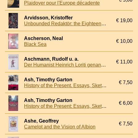
Plaidoyer pour l'Europe décadente
Arvidsson, Kristoffer
€ 19,00
Unbounded Redaktör: the Eighteenth Century Mirrored by the Present
Ascherson, Neal
€ 10,00
Black Sea
Aschmann, Rudolf u. a.
€ 11,00
Der Humanist Heinrich Loriti genannt Glarean 1488-1563. Beiträge zu seinem Leben und Werk
Ash, Timothy Garton
€ 7,50
History of the Present. Essays, Sketches, and Dispatches from Europe in the 1990s
Ash, Timothy Garton
€ 6,00
History of the Present: Essays, Sketches and Despatches from Europe in the 1990s
Ashe, Geoffrey
€ 7,50
Camelot and the Vision of Albion