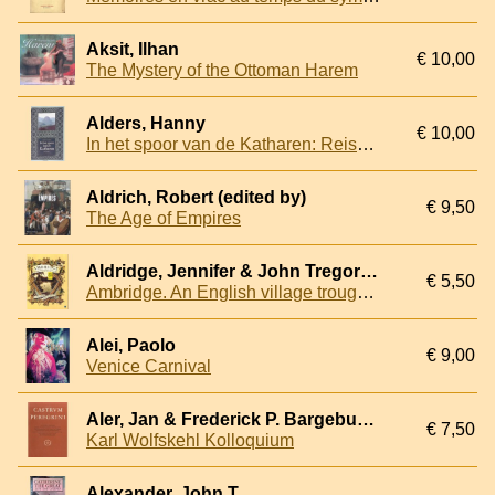
Aksit, Ilhan
€ 10,00
The Mystery of the Ottoman Harem
Alders, Hanny
€ 10,00
In het spoor van de Katharen: Reisboek met foto's van de auteur
Aldrich, Robert (edited by)
€ 9,50
The Age of Empires
Aldridge, Jennifer & John Tregorran
€ 5,50
Ambridge. An English village trough the ages
Alei, Paolo
€ 9,00
Venice Carnival
Aler, Jan & Frederick P. Bargebuhr & Claus Viktor Bock - a.o.
€ 7,50
Karl Wolfskehl Kolloquium
Alexander, John T.