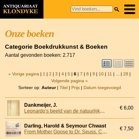
Onze boeken
Categorie Boekdrukkunst & Boeken
Aantal gevonden boeken: 2.717
« Vorige pagina
|
1
|
2
|
3
|
4
|
5
|
6
|
7
|
8
|
9
|
10
|
11
| ... |
28
|
Volgende pagina »
Sorteer op:
Auteur
|
Titel
|
Prijs
|
Datum toegevoegd
Dankmeijer, J.
€ 6,00
Leonardo's beeld van de natuurlijke mens
Darling, Harold & Seymour Chwast
€ 7,50
From Mother Goose to Dr. Seuss. Children's Book Covers, 1880-1960