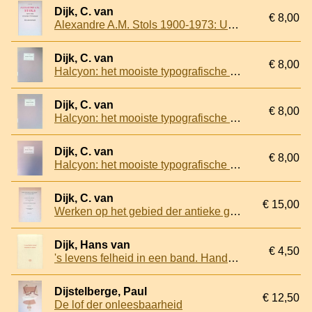
Dijk, C. van
€ 8,00
Alexandre A.M. Stols 1900-1973: Uitgever/typograaf: Een documentatie
Dijk, C. van
€ 8,00
Halcyon: het mooiste typografische tijdschrift ooit in ons land gemaakt (2 delen)
Dijk, C. van
€ 8,00
Halcyon: het mooiste typografische tijdschrift ooit in ons land gemaakt (2 delen)
Dijk, C. van
€ 8,00
Halcyon: het mooiste typografische tijdschrift ooit in ons land gemaakt (2 delen)
Dijk, C. van
€ 15,00
Werken op het gebied der antieke geographie en van verwante vakken in de Collectie-Lulofs van het Geographisch Instituut en in de Universiteitsbibliotheek te Utrecht
Dijk, Hans van
€ 4,50
's levens felheid in een band. Handschrift-Van Hulthem
Dijstelberge, Paul
€ 12,50
De lof der onleesbaarheid