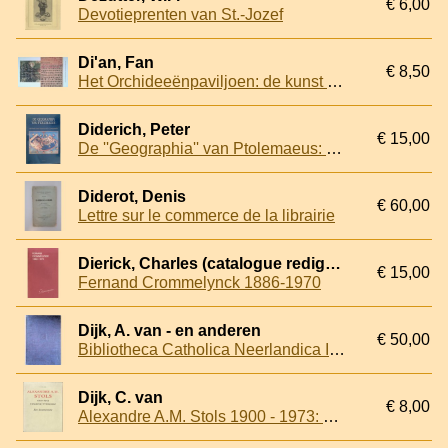
€ 6,00
Devotieprenten van St.-Jozef
Di'an, Fan
€ 8,50
Het Orchideeënpaviljoen: de kunst van het schrijven in China
Diderich, Peter
€ 15,00
De ''Geographia'' van Ptolemaeus: Vijftiende-eeuwse kaarten uit de ''Cosmographia''
Diderot, Denis
€ 60,00
Lettre sur le commerce de la librairie
Dierick, Charles (catalogue redige par)
€ 15,00
Fernand Crommelynck 1886-1970
Dijk, A. van - en anderen
€ 50,00
Bibliotheca Catholica Neerlandica Impressa 1500-1727
Dijk, C. van
€ 8,00
Alexandre A.M. Stols 1900 - 1973: uitgever/typograaf: een documentatie