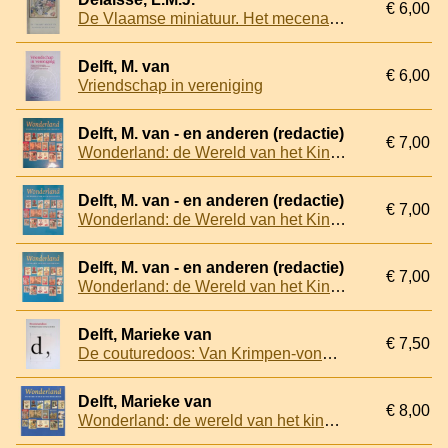
€ 6,00
De Vlaamse miniatuur. Het mecenaat van Filips de Goede, 1445-1475. Tentoonstelling georganiseerd ter gelegenheid van de 400ste verjaardag der stichting van de Koninklijke Bibliotheek van Filips II, 12 april 1959
Delft, M. van
€ 6,00
Vriendschap in vereniging
Delft, M. van - en anderen (redactie)
€ 7,00
Wonderland: de Wereld van het Kinderboek
Delft, M. van - en anderen (redactie)
€ 7,00
Wonderland: de Wereld van het Kinderboek
Delft, M. van - en anderen (redactie)
€ 7,00
Wonderland: de Wereld van het Kinderboek
Delft, Marieke van
€ 7,50
De couturedoos: Van Krimpen-vondsten voor Huis van het Boek
Delft, Marieke van
€ 8,00
Wonderland: de wereld van het kinderboek