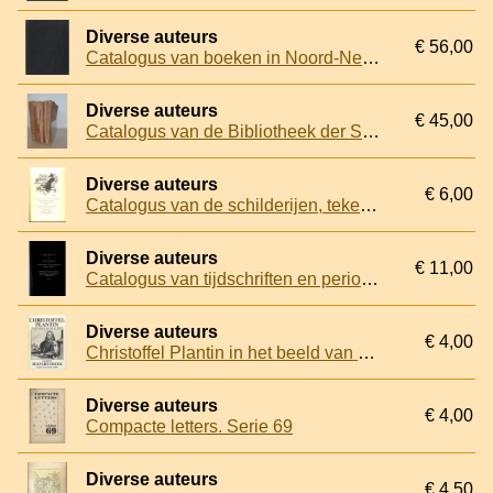
Diverse auteurs
€ 56,00
Catalogus van boeken in Noord-Nederland verschenen van den vroegsten tijd tot op heden. I-X.
Diverse auteurs
€ 45,00
Catalogus van de Bibliotheek der Stad Amsterdam (6 delen)
Diverse auteurs
€ 6,00
Catalogus van de schilderijen, tekeningen, grafiek, sculpturen, penningen, boek en handschriften, oude instrumenten en curiosa op de Medisch-Historische Tentoonstelling
Diverse auteurs
€ 11,00
Catalogus van tijdschriften en periodisch verschijnende publicaties aanwezig in de centrale boekerij van de Koninklijke Vereeniging "Koloniaal Instituut" te Amsterdam
Diverse auteurs
€ 4,00
Christoffel Plantin in het beeld van de 16de eeuw
Diverse auteurs
€ 4,00
Compacte letters. Serie 69
Diverse auteurs
€ 4,50