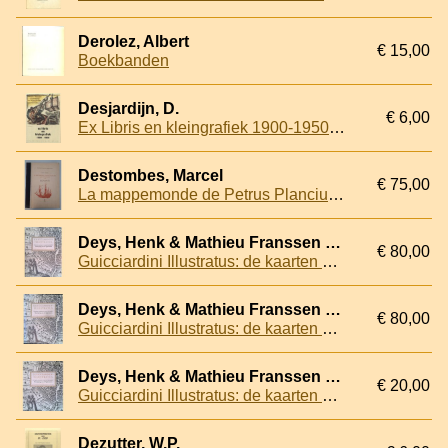
Derolez, Albert
€ 15,00
Boekbanden
Desjardijn, D.
€ 6,00
Ex Libris en kleingrafiek 1900-1950. Niet Nederlandse ex libris en kleingrafiek uit de periode 1900-1950
Destombes, Marcel
€ 75,00
La mappemonde de Petrus Plancius grafée par Josua van den Ende 1604: d'après l'unique exemplaire de la Bibliothèque Nationale de Paris
Deys, Henk & Mathieu Franssen & Vincent van Hezik & Fineke te Raa & Erik Walsmit
€ 80,00
Guicciardini Illustratus: de kaarten en prenten in Lodovico Guicciardini's Beschrijving van de Nederlanden
Deys, Henk & Mathieu Franssen & Vincent van Hezik & Fineke te Raa & Erik Walsmit
€ 80,00
Guicciardini Illustratus: de kaarten en prenten in Lodovico Guicciardini's Beschrijving van de Nederlanden
Deys, Henk & Mathieu Franssen & Vincent van Hezik & Fineke te Raa & Erik Walsmit
€ 20,00
Guicciardini Illustratus: de kaarten en prenten in Lodovico Guicciardini's Beschrijving van de Nederlanden
Dezutter, W.P.