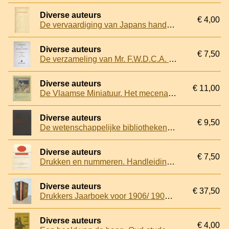
Diverse auteurs
€ 4,00
De vervaardiging van Japans handpapier
Diverse auteurs
€ 7,50
De verzameling van Mr. F.W.D.C.A. van Hattum: nederlandse Literatuur en Topografie van e 17e - 19e eeuw
Diverse auteurs
€ 11,00
De Vlaamse Miniatuur. Het mecenaat van Filips de Goede
Diverse auteurs
€ 9,50
De wetenschappelijke bibliotheken in Nederland
Diverse auteurs
€ 7,50
Drukken en nummeren. Handleiding bij Tutilo-Numeroteurs. Fabrikaat Dold
Diverse auteurs
€ 37,50
Drukkers Jaarboek voor 1906/ 1907/ 1908/ 1911 (4 delen)
Diverse auteurs
€ 4,00