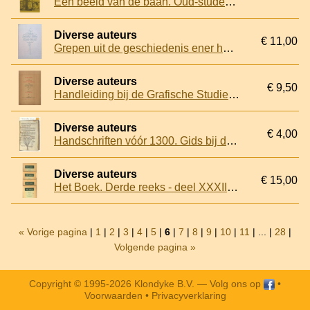
Een beeld van de baan. Oud-studenten aan het woord
Diverse auteurs
€ 11,00
Grepen uit de geschiedenis ener honderdjarige Haarlemse drukkerij 1860 - 1960
Diverse auteurs
€ 9,50
Handleiding bij de Grafische Studie-Verzameling van de School voor de Grafische Vakken te Utrecht, Afdeeling II: De lithografie
Diverse auteurs
€ 4,00
Handschriften vóór 1300. Gids bij de Jubileumtentoonstelling ter gelegenheid van de 125-jarige openstelling van het Museum gehouden 7 oktober 1977-7 januari 1978
Diverse auteurs
€ 15,00
Het Boek. Derde reeks - deel XXXIII - 1958-1959
« Vorige pagina
|
1
|
2
|
3
|
4
|
5
|
6
|
7
|
8
|
9
|
10
|
11
| ... |
28
|
Volgende pagina »
Copyright © 1995-2026 Klondyke B.V. —
Volg ons op
•
Voorwaarden
•
Privacyverklaring