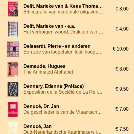
Delft, Marieke van & Kees Thomassen (samenstelling)
€ 8,00
Bibliografie van marginale uitgaven 1981-1994
Delft, Marieke van - e.a.
€ 4,00
Het verborgen woord. Drukken van Henrik Nicolaas Werkman en andere clandestiene publikaties uit de collectie ***
Delsaerdt, Pierre - en anderen
€ 10,00
Een zee van toegelaten lust: hoogtepunten uit abdijbibliotheken in de provincie Antwerpen
Demeude, Hugues
€ 8,00
The Animated Alphabet
Dennery, Etienne (Préface)
€ 9,50
Exposition de la Société de La Reliure Originale pour le Xxe anniversaire de sa fondation
Denucé, Dr. Jan
€ 7,00
De geschiedenis van de Vlaamsche kaartsnijkunst
Denucé, Jan
€ 7,50
Oud-Nederlandsche Kaartmakers in Betrekking met Plantijn Deel II