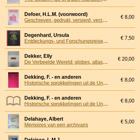
Defoer, H.L.M. (voorwoord)
€ 8,00
Geschreven, gedrukt, versierd, verzameld: Boeken uit de Bibliotheek van het Rijksmuseum Het Catharijneconvent.
Degenhard, Ursula
€ 7,50
Entdeckungs- und Forschungsreisen im Spiegel alter Bücher
Dekker, Elly
€ 20,00
De Verbeelde Wereld: globes, atlassen, kaarten en meetinstrumenten uit de 16de en 17de eeuw
Dekking, F. - en anderen
€ 8,00
Historische sprokkelingen uit de Universiteit van Amsterdam: Aangeboden aan mevr. M. Feiwel bij haar afscheid
Dekking, F. - en anderen
€ 8,00
Historische sprokkelingen uit de Universiteit van Amsterdam: Aangeboden aan mevr. M. Feiwel bij haar afscheid
Delahaye, Albert
€ 5,00
Memoires van een archivaris
Delaisse, L.M.J.