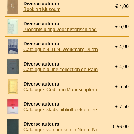
Diverse auteurs
€ 4,00
Book art Museum
Diverse auteurs
€ 6,00
Bronontsluiting voor historisch onderzoek
Diverse auteurs
€ 4,00
Catalogue 4: H.N. Werkman; Dutch literature after 1880; Illustrated books & Private presses
Diverse auteurs
€ 4,00
Catalogue d'une collection de Pamphlets 1610-1648
Diverse auteurs
€ 5,50
Catalogus Codicum Manuscriptorum. Bibliothecae Regiae. Vol. I. Libri Theologici
Diverse auteurs
€ 7,50
Catalogus stads-bibliotheek en leeszaal van Haarlem: aardrijkskunde, Folklore, Geschiedenis en Kunst
Diverse auteurs
€ 56,00
Catalogus van boeken in Noord-Nederland verschenen van den vroegsten tijd tot op heden