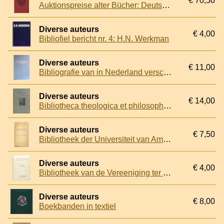
€ 70,50
Auktionspreise alter Bücher: Deutschland, Österreich, Schweiz. 2 delen samen
Diverse auteurs
€ 4,00
Bibliofiel bericht nr. 4: H.N. Werkman
Diverse auteurs
€ 11,00
Bibliografie van in Nederland verschenen kaarten 1982
Diverse auteurs
€ 14,00
Bibliotheca theologica et philosophica
Diverse auteurs
€ 7,50
Bibliotheek der Universiteit van Amsterdam: Werken van klassieke schrijvers in latere Latijnsche werken. Met overzicht van de drukkers en uitgevers
Diverse auteurs
€ 4,00
Bibliotheek van de Vereeniging ter Bevordering van de Belangen des Boekhandels. Gesticht in 1845. Gids voor bezoekers
Diverse auteurs
€ 8,00
Boekbanden in textiel