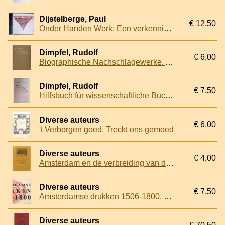
Dijstelberge, Paul
€ 12,50
Onder Handen Werk: Een verkenning van de typografie van de 15e, 16e en 17e eeuw (CD-rom)
Dimpfel, Rudolf
€ 6,00
Biographische Nachschlagewerke. Adelslexika / Wappenbücher. Systematische Zusammenstellung für Historiker und Genealogen
Dimpfel, Rudolf
€ 7,50
Hilfsbuch für wissenschaftliche Buchhändler und Antiquare
Diverse auteurs
€ 6,00
't Verborgen goed, Treckt ons gemoed
Diverse auteurs
€ 4,00
Amsterdam en de verbreiding van de Armeense boekdrukkunst
Diverse auteurs
€ 7,50
Amsterdamse drukken 1506-1800. Tentoonstelling Universiteitsbibliotheek Amsterdam
Diverse auteurs