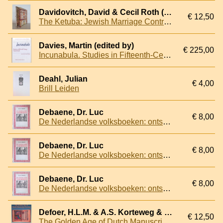
Davidovitch, David & Cecil Roth (foreword)
€ 12,50
The Ketuba: Jewish Marriage Contracts Through the Ages
Davies, Martin (edited by)
€ 225,00
Incunabula. Studies in Fifteenth-Century Printed Books presented by Lotte Hellinga
Deahl, Julian
€ 4,00
Brill Leiden
Debaene, Dr. Luc
€ 8,00
De Nederlandse volksboeken: ontstaan en geschiedenis van de Nederlandse prozaromans, gedrukt tussen 1475 en 1540
Debaene, Dr. Luc
€ 8,00
De Nederlandse volksboeken: ontstaan en geschiedenis van de Nederlandse prozaromans, gedrukt tussen 1475 en 1540
Debaene, Dr. Luc
€ 8,00
De Nederlandse volksboeken: ontstaan en geschiedenis van de Nederlandse prozaromans, gedrukt tussen 1475 en 1540
Defoer, H.L.M. & A.S. Korteweg & W.C.M. Wüstefeld
€ 12,50
The Golden Age of Dutch Manuscript Painting