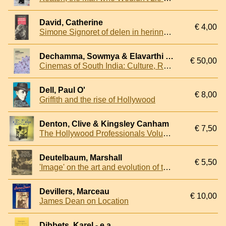
David, Catherine
€ 4,00
Simone Signoret of delen in herinnering
Dechamma, Sowmya & Elavarthi Sathya Prakash
€ 50,00
Cinemas of South India: Culture, Resistance, Ideology
Dell, Paul O'
€ 8,00
Griffith and the rise of Hollywood
Denton, Clive & Kingsley Canham
€ 7,50
The Hollywood Professionals Volume 5: King Vidor, John Cromwell, Mervyn Leroy
Deutelbaum, Marshall
€ 5,50
'Image' on the art and evolution of the film
Devillers, Marceau
€ 10,00
James Dean on Location
Dibbets, Karel - e.a.