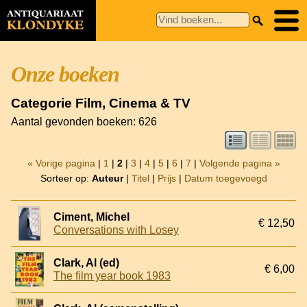
Onze boeken
Categorie Film, Cinema & TV
Aantal gevonden boeken: 626
« Vorige pagina
|
1
|
2
|
3
|
4
|
5
|
6
|
7
|
Volgende pagina »
Sorteer op:
Auteur
|
Titel
|
Prijs
|
Datum toegevoegd
Ciment, Michel
€ 12,50
Conversations with Losey
Clark, Al (ed)
€ 6,00
The film year book 1983