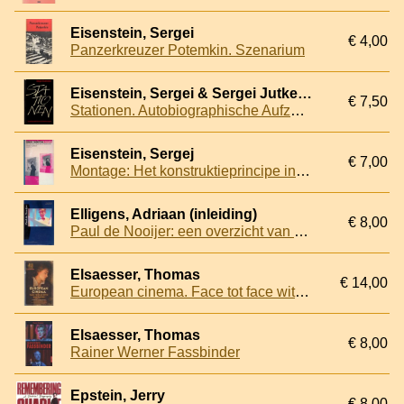
Eisenstein, Sergei
€ 4,00
Panzerkreuzer Potemkin. Szenarium
Eisenstein, Sergei & Sergei Jutkewitsch (Einführung) & Rita Braun (aus dem Russischen übetragen von)
€ 7,50
Stationen. Autobiographische Aufzeichnungen
Eisenstein, Sergej
€ 7,00
Montage: Het konstruktieprincipe in de kunst
Elligens, Adriaan (inleiding)
€ 8,00
Paul de Nooijer: een overzicht van zijn filmisch oeuvre
Elsaesser, Thomas
€ 14,00
European cinema. Face tot face with Hollywood
Elsaesser, Thomas
€ 8,00
Rainer Werner Fassbinder
Epstein, Jerry
€ 8,00