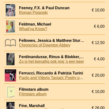
Feeney, F.X. & Paul Duncan
€ 10,00
Roman Polanski
Feldman, Michael
€ 6,00
Whad'ya Know?
Fellowes, Jessica & Matthew Sturgis
€ 12,50
Chronicles of Downton Abbey
Ferdinandusse, Rinus & Blokker, Jan & Frenkel Frank, Dimitri
€ 4,00
Zo is het toevallig ook nog 's een keer
Ferrucci, Riccardo & Patrizia Turini
€ 20,00
Paolo and Vittorio Taviani: Poetry of the Italian Landscape
Filmstars album
€ 10,00
Filmstars album
Fine, Marshall
€ 26,00