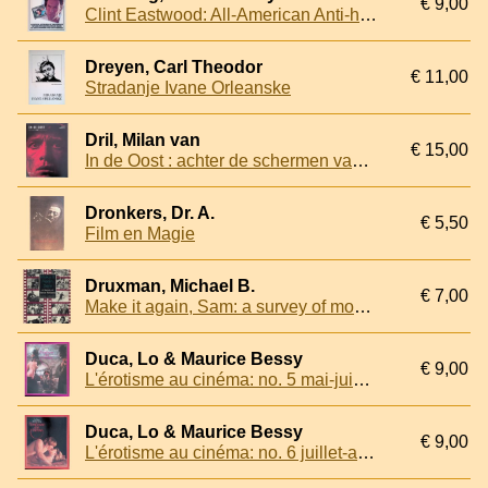
€ 9,00
Clint Eastwood: All-American Anti-hero: A Critical Appraisal of the World's Top Box Office Star and His Films
Dreyen, Carl Theodor
€ 11,00
Stradanje Ivane Orleanske
Dril, Milan van
€ 15,00
In de Oost : achter de schermen van De Oost, een film van Jim Taihuttu
Dronkers, Dr. A.
€ 5,50
Film en Magie
Druxman, Michael B.
€ 7,00
Make it again, Sam: a survey of movie remakes
Duca, Lo & Maurice Bessy
€ 9,00
L'érotisme au cinéma: no. 5 mai-juin 1978
Duca, Lo & Maurice Bessy
€ 9,00
L'érotisme au cinéma: no. 6 juillet-août 1978