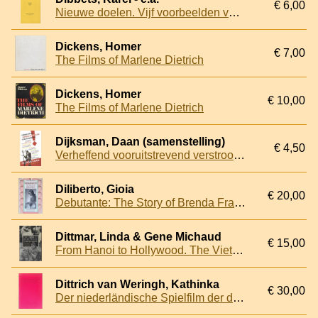
€ 6,00
Nieuwe doelen. Vijf voorbeelden van film- en televisiewetenschap
Dickens, Homer
€ 7,00
The Films of Marlene Dietrich
Dickens, Homer
€ 10,00
The Films of Marlene Dietrich
Dijksman, Daan (samenstelling)
€ 4,50
Verheffend vooruitstrevend verstrooiend: 75 jaar VARA. Jan Blokker, Koos Postema, Youp van 't Hek, Boudewijn Büch, J.J. Voskuil & vele anderen
Diliberto, Gioia
€ 20,00
Debutante: The Story of Brenda Frazier
Dittmar, Linda & Gene Michaud
€ 15,00
From Hanoi to Hollywood. The Vietnam War in American Film
Dittrich van Weringh, Kathinka
€ 30,00
Der niederländische Spielfilm der dreißiger Jahre und die deutsche Filmemigrations