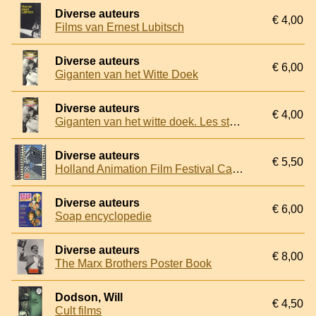
Diverse auteurs
€ 4,00
Films van Ernest Lubitsch
Diverse auteurs
€ 6,00
Giganten van het Witte Doek
Diverse auteurs
€ 4,00
Giganten van het witte doek. Les stars du paradis.
Diverse auteurs
€ 5,50
Holland Animation Film Festival Catalogus november 1996
Diverse auteurs
€ 6,00
Soap encyclopedie
Diverse auteurs
€ 8,00
The Marx Brothers Poster Book
Dodson, Will
€ 4,50
Cult films