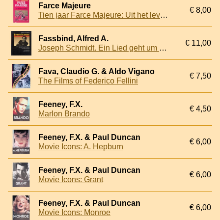
Farce Majeure
€ 8,00
Tien jaar Farce Majeure: Uit het leven gegrepen
Fassbind, Alfred A.
€ 11,00
Joseph Schmidt. Ein Lied geht um die Welt. Spuren einer Legende. Eine Biographie
Fava, Claudio G. & Aldo Vigano
€ 7,50
The Films of Federico Fellini
Feeney, F.X.
€ 4,50
Marlon Brando
Feeney, F.X. & Paul Duncan
€ 6,00
Movie Icons: A. Hepburn
Feeney, F.X. & Paul Duncan
€ 6,00
Movie Icons: Grant
Feeney, F.X. & Paul Duncan
€ 6,00
Movie Icons: Monroe