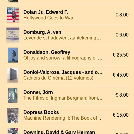
Dolan Jr., Edward F.
€ 8,00
Hollywood Goes to War
Domburg, A. van
€ 6,00
Levende schaduwen, aantekeningen over film
Donaldson, Geoffrey
€ 25,50
Of joy and sorrow: a filmography of Dutch silent fiction
Doniol-Valcroze, Jacques - and others
€ 45,00
Cahiers du Cinéma (12 volumes)
Donner, Jörn
€ 8,00
The Films of Ingmar Bergman: from Torment to All These Women
Dopress Books
€ 15,00
Machine Rendering II: The Book of Iron
Downing, David & Gary Herman