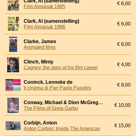
Clark, Al (samenstelling)
€ 6,00
Film Almanak 1985
Clark, Al (samenstelling)
€ 6,00
Film Almanak 1986
Clarke, James
€ 6,00
Animated films
Clinch, Minty
€ 4,00
Cagney: the story of his film career
Coninck, Lenneke de
€ 8,00
Il cinema di Pier Paolo Pasolini
Conway, Michael & Dion McGregor & Mark Ricci
€ 10,00
The Films of Greta Garbo
Corbijn, Anton
€ 15,00
Anton Corbijn: Inside The American