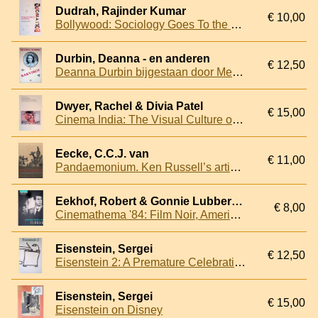
Dudrah, Rajinder Kumar
€ 10,00
Bollywood: Sociology Goes To the Movies
Durbin, Deanna - en anderen
€ 12,50
Deanna Durbin bijgestaan door Melvyn Douglas in Bakvisch
Dwyer, Rachel & Divia Patel
€ 15,00
Cinema India: The Visual Culture of Hindi Film
Eecke, C.C.J. van
€ 11,00
Pandaemonium. Ken Russell’s artist biographies as baroque performance
Eekhof, Robert & Gonnie Lubbers (redactie)
€ 8,00
Cinemathema '84: Film Noir, Amerikaanse misdaadfilms uit de jaren 40 en 50
Eisenstein, Sergei
€ 12,50
Eisenstein 2: A Premature Celebration of Eisenstein's Centenary
Eisenstein, Sergei
€ 15,00
Eisenstein on Disney