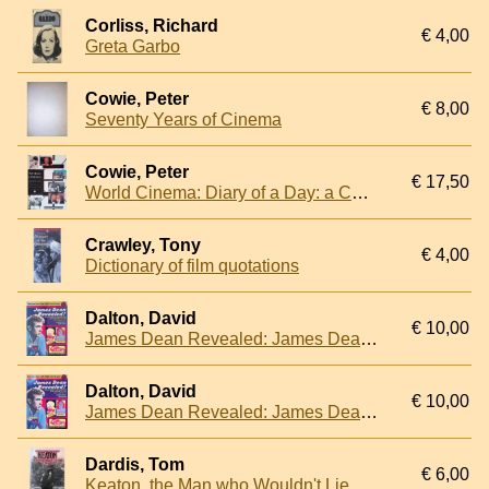
Corliss, Richard
€ 4,00
Greta Garbo
Cowie, Peter
€ 8,00
Seventy Years of Cinema
Cowie, Peter
€ 17,50
World Cinema: Diary of a Day: a Celebration of the Centenary of Cinema
Crawley, Tony
€ 4,00
Dictionary of film quotations
Dalton, David
€ 10,00
James Dean Revealed: James Dean's Sexsational Lurid Afterlife from the Scandal and Movie Magazines of the Fifties
Dalton, David
€ 10,00
James Dean Revealed: James Dean's Sexsational Lurid Afterlife from the Scandal and Movie Magazines of the Fifties
Dardis, Tom
€ 6,00
Keaton, the Man who Wouldn't Lie Down