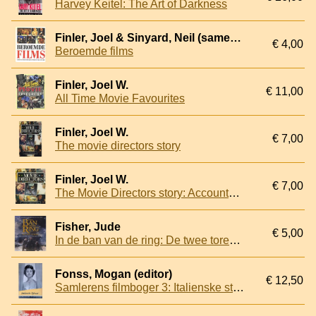
Harvey Keitel: The Art of Darkness
Finler, Joel & Sinyard, Neil (samenstelling)
€ 4,00
Beroemde films
Finler, Joel W.
€ 11,00
All Time Movie Favourites
Finler, Joel W.
€ 7,00
The movie directors story
Finler, Joel W.
€ 7,00
The Movie Directors story: Accounts of 140 directors who have made their mark on the English-speaking cinema in general and Hollywood in particular. Inlcuding: Cecil B. DeMille, Stanley Kubrick, David Lean, Alfred Hitchcock, Steven Spielberg
Fisher, Jude
€ 5,00
In de ban van de ring: De twee torens: wegwijzer tot Midden-Aarde
Fonss, Mogan (editor)
€ 12,50
Samlerens filmboger 3: Italienske stjerner