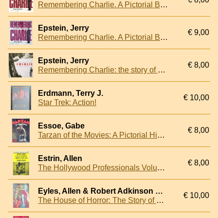
Remembering Charlie. A Pictorial Biography
Epstein, Jerry
€ 9,00
Remembering Charlie. A Pictorial Biography
Epstein, Jerry
€ 8,00
Remembering Charlie: the story of a friendship.
Erdmann, Terry J.
€ 10,00
Star Trek: Action!
Essoe, Gabe
€ 8,00
Tarzan of the Movies: A Pictorial History of More Than Fifty Years of Edgar Rice Burroughs' Legendary Hero
Estrin, Allen
€ 8,00
The Hollywood Professionals Volume 6: Frank Capra, George Cukor, Clarence Brown
Eyles, Allen & Robert Adkinson & Nicholas Fry
€ 10,00
The House of Horror: The Story of Hammer Films