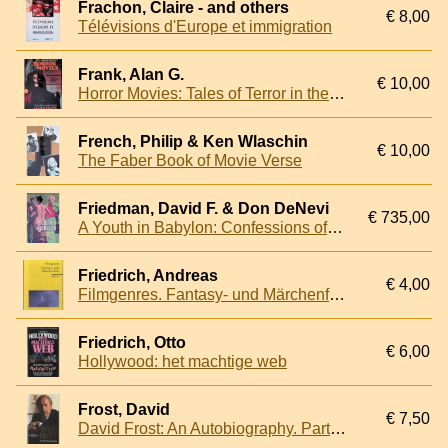
Frachon, Claire - and others
€ 8,00
Télévisions d'Europe et immigration
Frank, Alan G.
€ 10,00
Horror Movies: Tales of Terror in the Cinema
French, Philip & Ken Wlaschin
€ 10,00
The Faber Book of Movie Verse
Friedman, David F. & Don DeNevi
€ 735,00
A Youth in Babylon: Confessions of a Trash-film King
Friedrich, Andreas
€ 4,00
Filmgenres. Fantasy- und Märchenfilm
Friedrich, Otto
€ 6,00
Hollywood: het machtige web
Frost, David
€ 7,50
David Frost: An Autobiography. Part 1: From Congregations to Audiences