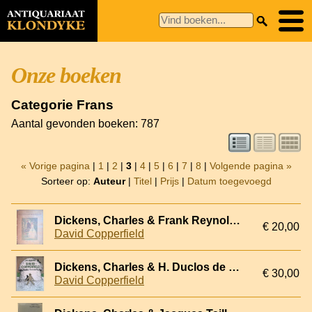
Onze boeken
Categorie Frans
Aantal gevonden boeken: 787
« Vorige pagina
|
1
|
2
|
3
|
4
|
5
|
6
|
7
|
8
|
Volgende pagina »
Sorteer op:
Auteur
|
Titel
|
Prijs
|
Datum toegevoegd
Dickens, Charles & Frank Reynolds (illustrations)
€ 20,00
David Copperfield
Dickens, Charles & H. Duclos de la Maldère (adapté par)
€ 30,00
David Copperfield