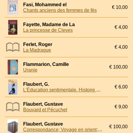
Fasi, Mohammed el
€ 10,00
Chants anciens des femmes de fès
Fayette, Madame de La
€ 4,00
La princesse de Cleves
Ferlet, Roger
€ 4,00
La Madrague
Flammarion, Camille
€ 100,00
Uranie
Flaubert, G.
€ 6,00
L'Éducation sentimentale. Histoire d'un jeune homme
Flaubert, Gustave
€ 9,00
Bouvard et Pécuchet
Flaubert, Gustave
€ 100,00
Correspondance; Voyage en orient; Per les champs et par les grèves; L'education sentimentale (5 volumes)