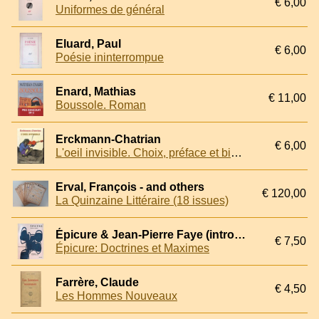
€ 6,00
Uniformes de général
Eluard, Paul
€ 6,00
Poésie ininterrompue
Enard, Mathias
€ 11,00
Boussole. Roman
Erckmann-Chatrian
€ 6,00
L'oeil invisible. Choix, préface et bibliographie par Francis Lacassin
Erval, François - and others
€ 120,00
La Quinzaine Littéraire (18 issues)
Épicure & Jean-Pierre Faye (introduction de) & Upac (illustration par) & Maurice Solovine (traduction, notes et préface de)
€ 7,50
Épicure: Doctrines et Maximes
Farrère, Claude
€ 4,50
Les Hommes Nouveaux