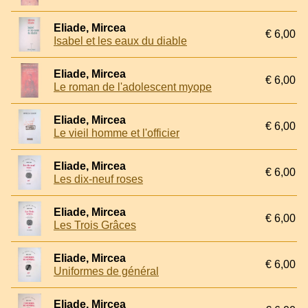
Eliade, Mircea
€ 6,00
Isabel et les eaux du diable
Eliade, Mircea
€ 6,00
Le roman de l'adolescent myope
Eliade, Mircea
€ 6,00
Le vieil homme et l'officier
Eliade, Mircea
€ 6,00
Les dix-neuf roses
Eliade, Mircea
€ 6,00
Les Trois Grâces
Eliade, Mircea
€ 6,00
Uniformes de général
Eliade, Mircea