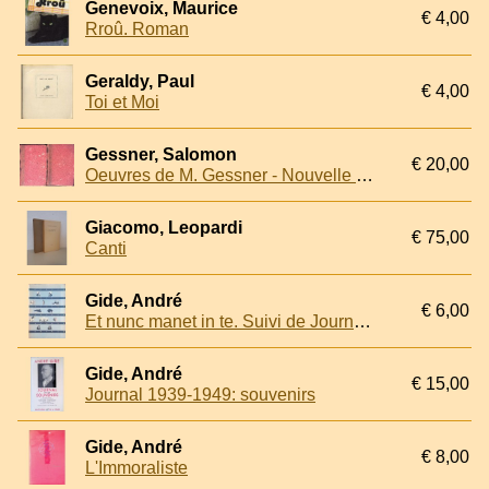
Genevoix, Maurice
€ 4,00
Rroû. Roman
Geraldy, Paul
€ 4,00
Toi et Moi
Gessner, Salomon
€ 20,00
Oeuvres de M. Gessner - Nouvelle édition (volume II and III)
Giacomo, Leopardi
€ 75,00
Canti
Gide, André
€ 6,00
Et nunc manet in te. Suivi de Journal Intime
Gide, André
€ 15,00
Journal 1939-1949: souvenirs
Gide, André
€ 8,00
L'Immoraliste