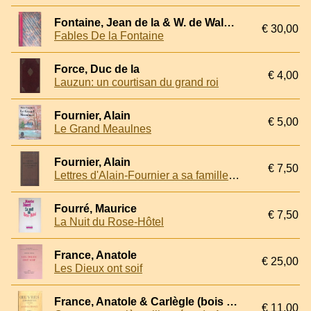
Fontaine, Jean de la & W. de Walckenaer (illustrations)
€ 30,00
Fables De la Fontaine
Force, Duc de la
€ 4,00
Lauzun: un courtisan du grand roi
Fournier, Alain
€ 5,00
Le Grand Meaulnes
Fournier, Alain
€ 7,50
Lettres d'Alain-Fournier a sa famille (1905-1914)
Fourré, Maurice
€ 7,50
La Nuit du Rose-Hôtel
France, Anatole
€ 25,00
Les Dieux ont soif
France, Anatole & Carlègle (bois gravés de) & Roubille (bois gravés de)
€ 11,00