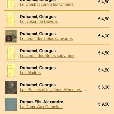
€ 4,50
Le Combat contre les Ombres
Duhamel, Georges
€ 4,50
Le Désert de Bièvres
Duhamel, Georges
€ 4,00
Le jardin des betes sauvages
Duhamel, Georges
€ 4,50
Le Jardin des Bêtes sauvages
Duhamel, Georges
€ 4,50
Les Maîtres
Duhamel, Georges
€ 6,00
Les Plaisirs et les Jeux. Mémoires du cuib et du tioup
Dumas Fils, Alexandre
€ 9,50
La Dame Aux Camelias