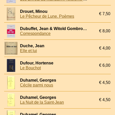
Drouet, Minou
€ 7,50
Le Pêcheur de Lune. Poèmes
Dubuffet, Jean & Witold Gombrowicz
€ 8,00
Correspondance
Duche, Jean
€ 4,00
Elle et lui
Dufour, Hortense
€ 6,00
Le Bouchot
Duhamel, Georges
€ 4,50
Cécile parmi nous
Duhamel, Georges
€ 4,50
La Nuit de la Saint-Jean
Duhamel, Georges