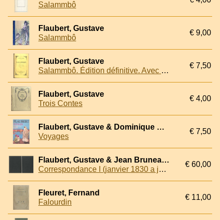
Salammbô
Flaubert, Gustave
€ 9,00
Salammbô
Flaubert, Gustave
€ 7,50
Salammbô. Édition définitive. Avec des documents nouveaux
Flaubert, Gustave
€ 4,00
Trois Contes
Flaubert, Gustave & Dominique Barbéris (Présenté par)
€ 7,50
Voyages
Flaubert, Gustave & Jean Bruneau (edition etablie, presentee et annotee par)
€ 60,00
Correspondance I (janvier 1830 a juin 1851) & II (julliet 1851-decembre 1858) (2 volumes)
Fleuret, Fernand
€ 11,00
Falourdin