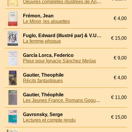
Oeuvres complètes illustrées de Anatole France. Tome V: Thaïs; L'Étui de nacre
Frémon, Jean
€ 4,00
Le Miroir, les alouettes
Fuglo, Edward (illustré par) & V.U. Hammershaimb (écrit par (1891))
€ 15,00
La femme-phoque
García Lorca, Federico
€ 9,00
Pleur pour Ignacio Sánchez Mejías
Gautier, Theophile
€ 4,00
Récits fantastiques
Gautier, Théophile
€ 11,00
Les Jeunes France. Romans Goguenards
Gavronsky, Serge
€ 15,00
Lectures et compte rendu