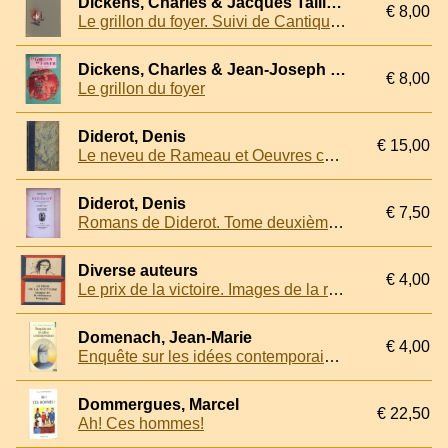
Dickens, Charles & Jacques Taillefer (illustre par)
€ 8,00
Le grillon du foyer. Suivi de Cantique de Noel
Dickens, Charles & Jean-Joseph (adaptation pour la jeunesse par)
€ 8,00
Le grillon du foyer
Diderot, Denis
€ 15,00
Le neveu de Rameau et Oeuvres choisies
Diderot, Denis
€ 7,50
Romans de Diderot. Tome deuxième: La religieuse
Diverse auteurs
€ 4,00
Le prix de la victoire. Images de la resistance francaise
Domenach, Jean-Marie
€ 4,00
Enquête sur les idées contemporaines
Dommergues, Marcel
€ 22,50
Ah! Ces hommes!