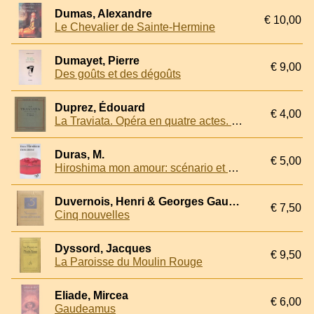
Dumas, Alexandre
€ 10,00
Le Chevalier de Sainte-Hermine
Dumayet, Pierre
€ 9,00
Des goûts et des dégoûts
Duprez, Édouard
€ 4,00
La Traviata. Opéra en quatre actes. Musique de G. Verdi
Duras, M.
€ 5,00
Hiroshima mon amour: scénario et dialogue
Duvernois, Henri & Georges Gaudion (illustrations de)
€ 7,50
Cinq nouvelles
Dyssord, Jacques
€ 9,50
La Paroisse du Moulin Rouge
Eliade, Mircea
€ 6,00
Gaudeamus