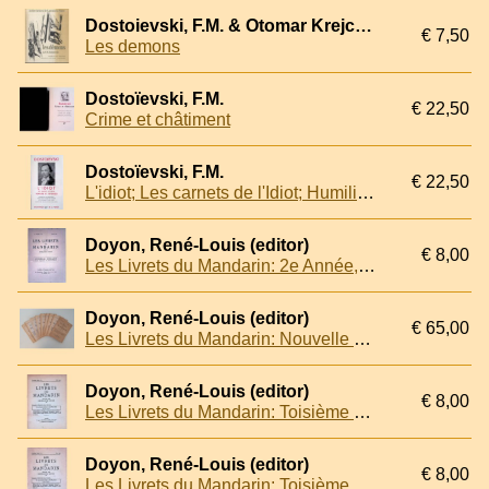
Dostoievski, F.M. & Otomar Krejca (adaptation du roman)
€ 7,50
Les demons
Dostoïevski, F.M.
€ 22,50
Crime et châtiment
Dostoïevski, F.M.
€ 22,50
L'idiot; Les carnets de l'Idiot; Humiliés et offensés
Doyon, René-Louis (editor)
€ 8,00
Les Livrets du Mandarin: 2e Année, No. 8: Mars 1924
Doyon, René-Louis (editor)
€ 65,00
Les Livrets du Mandarin: Nouvelle Série: 1931 (9 volumes)
Doyon, René-Louis (editor)
€ 8,00
Les Livrets du Mandarin: Toisième Série, No. 1: Mai 1932
Doyon, René-Louis (editor)
€ 8,00
Les Livrets du Mandarin: Toisième Série, No. 1: Mai 1932