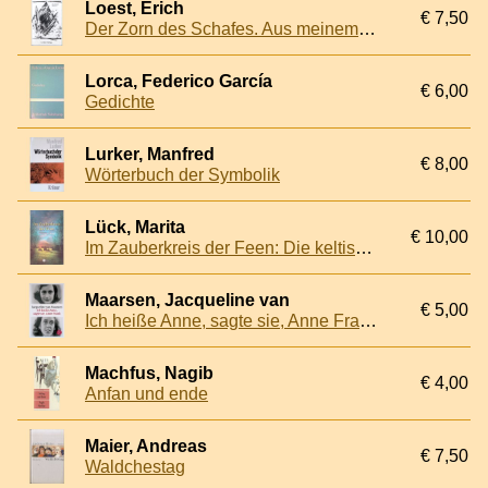
Loest, Erich
€ 7,50
Der Zorn des Schafes. Aus meinem Tagewerk
Lorca, Federico García
€ 6,00
Gedichte
Lurker, Manfred
€ 8,00
Wörterbuch der Symbolik
Lück, Marita
€ 10,00
Im Zauberkreis der Feen: Die keltischen Kinder der Natur *SIGNED*
Maarsen, Jacqueline van
€ 5,00
Ich heiße Anne, sagte sie, Anne Frank
Machfus, Nagib
€ 4,00
Anfan und ende
Maier, Andreas
€ 7,50
Waldchestag