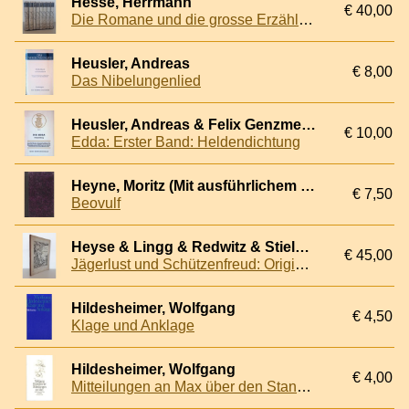
Hesse, Herrmann
€ 40,00
Die Romane und die grosse Erzählungen (8 volumes in box)
Heusler, Andreas
€ 8,00
Das Nibelungenlied
Heusler, Andreas & Felix Genzmer (translation)
€ 10,00
Edda: Erster Band: Heldendichtung
Heyne, Moritz (Mit ausführlichem Glossar herausgegeben von)
€ 7,50
Beovulf
Heyse & Lingg & Redwitz & Stieler - and others
€ 45,00
Jägerlust und Schützenfreud: Originalzeichnungen von Adam, Defregger, Grützner, Kaulbach, Otto u. Rudolf Seitz, Alex u. Ferd. Wagner, Zügel u.s.w. sowie literarischen Beiträgen von Heyse, Lingg, Redwitz, Stieler u.s.w.
Hildesheimer, Wolfgang
€ 4,50
Klage und Anklage
Hildesheimer, Wolfgang
€ 4,00
Mitteilungen an Max über den Stand der Dinge und anderes