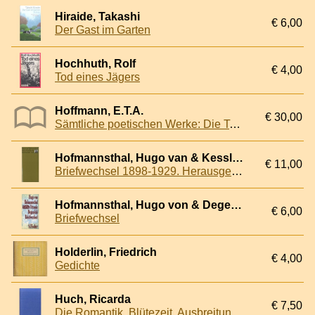
Hiraide, Takashi
€ 6,00
Der Gast im Garten
Hochhuth, Rolf
€ 4,00
Tod eines Jägers
Hoffmann, E.T.A.
€ 30,00
Sämtliche poetischen Werke: Die Tempel-Klassiker (4 volumes)
Hofmannsthal, Hugo van & Kesslerm Harry Graf
€ 11,00
Briefwechsel 1898-1929. Herausgegeben von Hilde Burger.
Hofmannsthal, Hugo von & Degenfeld, Ottonie
€ 6,00
Briefwechsel
Holderlin, Friedrich
€ 4,00
Gedichte
Huch, Ricarda
€ 7,50
Die Romantik. Blütezeit, Ausbreitung und Verfall