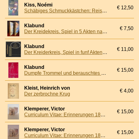
Kiss, Noémi
€ 12,50
Schäbiges Schmuckkästchen: Reisen in den Osten Europas Bukowina - Czernowitz - Galizien - Gödöllo - Lemberg - Siebenbürgen - Vojvodina
Klabund
€ 7,50
Der Kreidekreis. Spiel in 5 Akten nach dem Chinesischen + Chinesische Gedichte
Klabund
€ 11,00
Der Kreiderkreis, Spiel in funf Akten nach dem Chinesischen von Klabund
Klabund
€ 15,00
Dumpfe Trommel und berauschtes Gong: Nachdichtungen chinesischer Kriegslyrik
Kleist, Heinrich von
€ 4,00
Der zerbrochne Krug
Klemperer, Victor
€ 15,00
Curriculum Vitae: Erinnerungen 1881 - 1918
Klemperer, Victor
€ 15,00
Curriculum Vitae: Erinnerungen 1881 - 1918