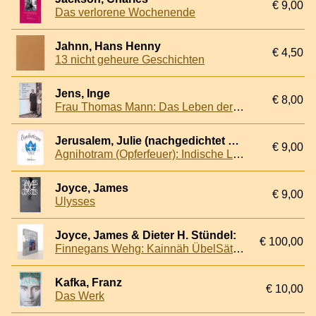
€ 9,00
Das verlorene Wochenende
Jahnn, Hans Henny
€ 4,50
13 nicht geheure Geschichten
Jens, Inge
€ 8,00
Frau Thomas Mann: Das Leben der Katharina Pringsheim
Jerusalem, Julie (nachgedichtet von)
€ 9,00
Agnihotram (Opferfeuer): Indische Legenden
Joyce, James
€ 9,00
Ulysses
Joyce, James & Dieter H. Stündel:
€ 100,00
Finnegans Wehg: Kainnäh ÜbelSätzZung des Wehrkeß fun Schämes Scheuß
Kafka, Franz
€ 10,00
Das Werk