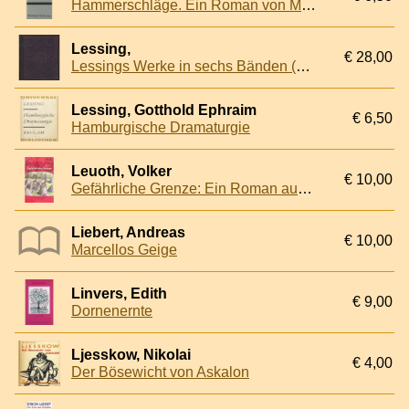
Hammerschläge. Ein Roman von Menschen und Maschinen
Lessing,
€ 28,00
Lessings Werke in sechs Bänden (6 delen in 2 banden)
Lessing, Gotthold Ephraim
€ 6,50
Hamburgische Dramaturgie
Leuoth, Volker
€ 10,00
Gefährliche Grenze: Ein Roman aus der Schmuggelzeit in der Aachener Region nach dem Zweiten Weltkrieg
Liebert, Andreas
€ 10,00
Marcellos Geige
Linvers, Edith
€ 9,00
Dornenernte
Ljesskow, Nikolai
€ 4,00
Der Bösewicht von Askalon