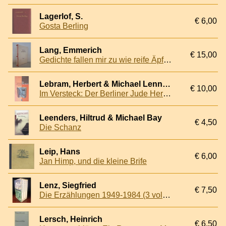
Lagerlof, S.
€ 6,00
Gosta Berling
Lang, Emmerich
€ 15,00
Gedichte fallen mir zu wie reife Äpfel: 16 Gedichte *SIGNED*
Lebram, Herbert & Michael Lennackers
€ 10,00
Im Versteck: Der Berliner Jude Herbert Lebram erinnert sich an die Zeit vor 1945
Leenders, Hiltrud & Michael Bay
€ 4,50
Die Schanz
Leip, Hans
€ 6,00
Jan Himp, und die kleine Brife
Lenz, Siegfried
€ 7,50
Die Erzählungen 1949-1984 (3 volumes)
Lersch, Heinrich
€ 6,50