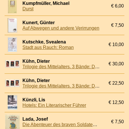
Kumpfmüller, Michael
€ 6,00
Durst
Kunert, Günter
€ 7,50
Auf Abwegen und andere Verirrungen
Kutschke, Svealena
€ 10,00
Stadt aus Rauch: Roman
Kühn, Dieter
€ 30,00
Trilogie des Mittelalters. 3 Bände: Der Parzival des Wolfram von Eschenbach; Neidhart aus dem Reuental; Ich Wolkenstein. Eine Biographie
Kühn, Dieter
€ 22,50
Trilogie des Mittelalters. 3 Bände: Der Parzival des Wolfram von Eschenbach; Neidhart aus dem Reuental; Ich Wolkenstein. Eine Biographie
Künzli, Lis
€ 12,50
Hotels: Ein Literarischer Führer
Lada, Josef
€ 7,50
Die Abenteuer des braven Soldaten Schwejk in Bildern. Nach dem Roman von Jaroslav Hasek