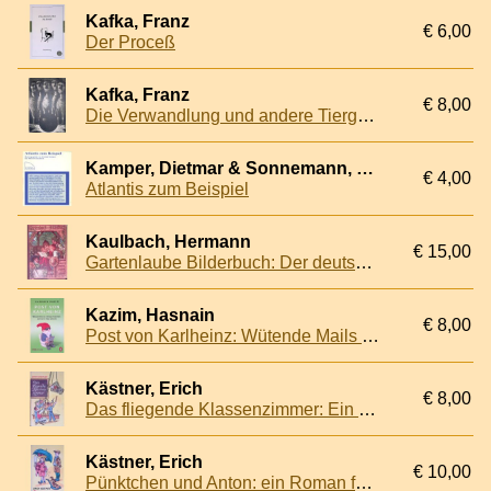
Kafka, Franz
€ 6,00
Der Proceß
Kafka, Franz
€ 8,00
Die Verwandlung und andere Tiergeschichten
Kamper, Dietmar & Sonnemann, Ulrich
€ 4,00
Atlantis zum Beispiel
Kaulbach, Hermann
€ 15,00
Gartenlaube Bilderbuch: Der deutschen Jugend gewidmet
Kazim, Hasnain
€ 8,00
Post von Karlheinz: Wütende Mails von richtigen Deutschen - und was ich ihnen antworte
Kästner, Erich
€ 8,00
Das fliegende Klassenzimmer: Ein Roman für Kinder
Kästner, Erich
€ 10,00
Pünktchen und Anton: ein Roman für Kinder