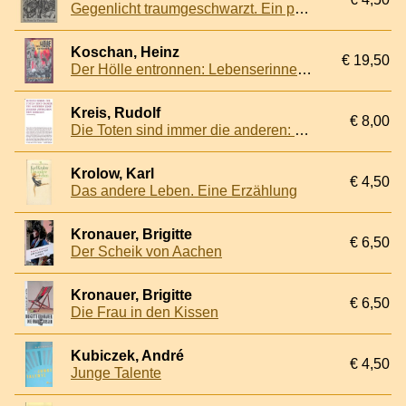
Gegenlicht traumgeschwarzt. Ein poem fur Thomas Muntzer
Koschan, Heinz
€ 19,50
Der Hölle entronnen: Lebenserinnerungen des H.K., Band 2
Kreis, Rudolf
€ 8,00
Die Toten sind immer die anderen: spätes Erinnern an eine Jugend zwischen den Kriegen: Lebenserzählung
Krolow, Karl
€ 4,50
Das andere Leben. Eine Erzählung
Kronauer, Brigitte
€ 6,50
Der Scheik von Aachen
Kronauer, Brigitte
€ 6,50
Die Frau in den Kissen
Kubiczek, André
€ 4,50
Junge Talente