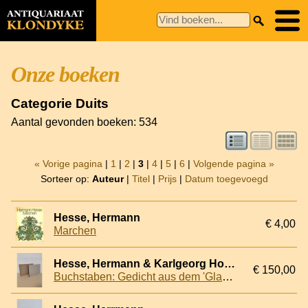
Onze boeken
Categorie Duits
Aantal gevonden boeken: 534
« Vorige pagina
|
1
|
2
|
3
|
4
|
5
|
6
|
Volgende pagina »
Sorteer op:
Auteur
|
Titel
|
Prijs
|
Datum toegevoegd
Hesse, Hermann
€ 4,00
Marchen
Hesse, Hermann & Karlgeorg Hoefer (illustrations)
€ 150,00
Buchstaben: Gedicht aus dem 'Glasperlenspiel'