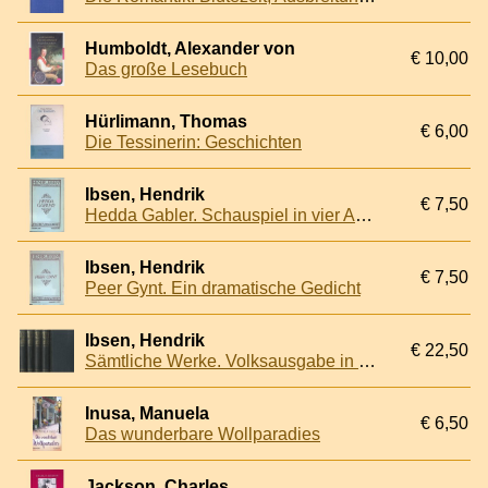
Humboldt, Alexander von
€ 10,00
Das große Lesebuch
Hürlimann, Thomas
€ 6,00
Die Tessinerin: Geschichten
Ibsen, Hendrik
€ 7,50
Hedda Gabler. Schauspiel in vier Akten
Ibsen, Hendrik
€ 7,50
Peer Gynt. Ein dramatische Gedicht
Ibsen, Hendrik
€ 22,50
Sämtliche Werke. Volksausgabe in fünf Bänden (5 volumes)
Inusa, Manuela
€ 6,50
Das wunderbare Wollparadies
Jackson, Charles