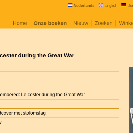
Nederlands
English
De
Home
Onze boeken
Nieuw
Zoeken
Wink
ester during the Great War
embered: Leicester during the Great War
cover met stofomslag
y