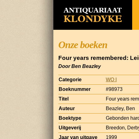
Onze boeken
Four years remembered: Leic
Door Ben Beazley
Categorie
WO I
Boeknummer
#98973
Titel
Four years rem
Auteur
Beazley, Ben
Boektype
Gebonden hard
Uitgeverij
Breedon, Derb
Jaar van uitgave
1999