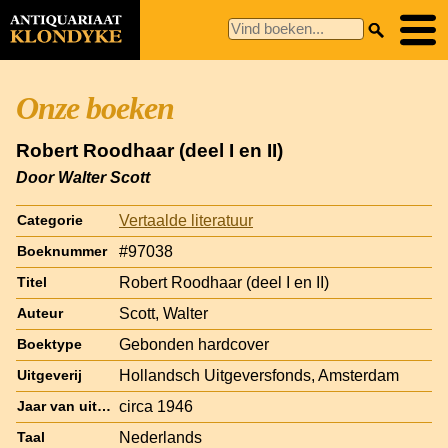
Onze boeken
Robert Roodhaar (deel I en II)
Door Walter Scott
Vertaalde literatuur
Categorie
#97038
Boeknummer
Robert Roodhaar (deel I en II)
Titel
Scott, Walter
Auteur
Gebonden hardcover
Boektype
Hollandsch Uitgeversfonds, Amsterdam
Uitgeverij
circa 1946
Jaar van uitgave
Nederlands
Taal