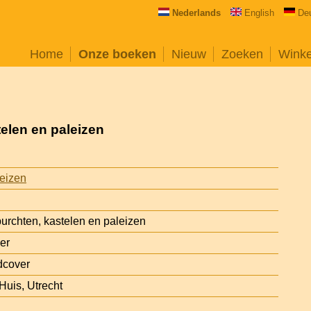
Nederlands
English
De
Home
Onze boeken
Nieuw
Zoeken
Wink
telen en paleizen
eizen
burchten, kastelen en paleizen
er
dcover
Huis, Utrecht