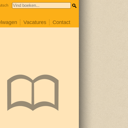
utsch
elwagen
Vacatures
Contact