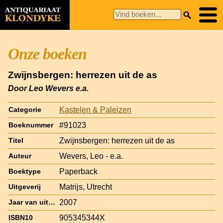
Onze boeken
Zwijnsbergen: herrezen uit de as
Door Leo Wevers e.a.
Kastelen & Paleizen
Categorie
#91023
Boeknummer
Zwijnsbergen: herrezen uit de as
Titel
Wevers, Leo - e.a.
Auteur
Paperback
Boektype
Matrijs, Utrecht
Uitgeverij
2007
Jaar van uitgave
905345344X
ISBN10