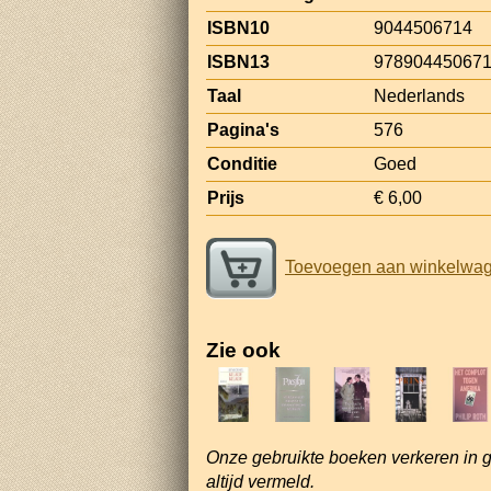
ISBN10
9044506714
ISBN13
97890445067
Taal
Nederlands
Pagina's
576
Conditie
Goed
Prijs
€ 6,00
Toevoegen aan winkelwa
Zie ook
Onze gebruikte boeken verkeren in 
altijd vermeld.