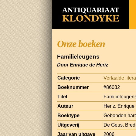
Onze boeken
Familieleugens
Door Enrique de Heriz
Categorie
Vertaalde liter
Boeknummer
#86032
Titel
Familieleugen
Auteur
Heriz, Enrique
Boektype
Gebonden hard
Uitgeverij
De Geus, Bred
Jaar van uitgave
2006