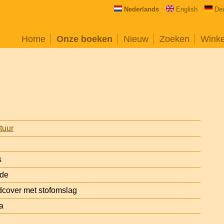
Nederlands
English
De
Home
Onze boeken
Nieuw
Zoeken
Wink
atuur
s
 de
cover met stofomslag
a