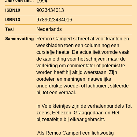
1994
Jaar van uitgave
9023434013
ISBN10
9789023434016
ISBN13
Nederlands
Taal
Remco Campert schreef al voor kranten en
Samenvatting
weekbladen toen een column nog een
cursiefje heette. De actualiteit vormde vaak
de aanleiding voor het schrijven, maar de
verleiding om commentator of polemist te
worden heeft hij altijd weerstaan. Zijn
oordelen en meningen, nauwelijks
onderdrukte woede- of lachbuien, stileerde
hij tot een verhaal.
In Vele kleintjes zijn de verhalenbundels Tot
zoens, Eetlezen, Graaggedaan en Het
bijzettafeltje bij elkaar gebracht.
'Als Remco Campert een lichtvoetig