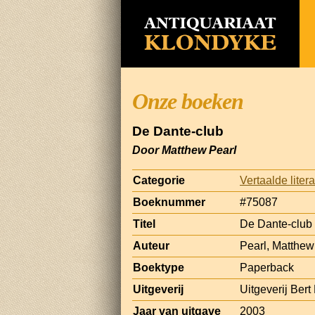
Onze boeken
De Dante-club
Door Matthew Pearl
Categorie
Vertaalde liter
Boeknummer
#75087
Titel
De Dante-club
Auteur
Pearl, Matthew
Boektype
Paperback
Uitgeverij
Uitgeverij Ber
Jaar van uitgave
2003