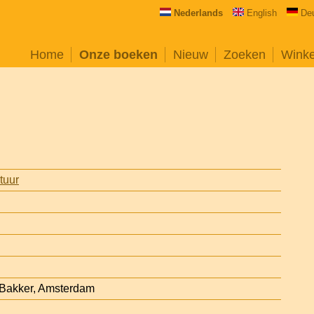
Nederlands
English
De
Home
Onze boeken
Nieuw
Zoeken
Wink
atuur
t Bakker, Amsterdam