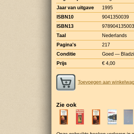
Jaar van uitgave
1995
ISBN10
9041350039
ISBN13
97890413500
Taal
Nederlands
Pagina's
217
Conditie
Goed — Bladzi
Prijs
€ 4,00
Toevoegen aan winkelwa
Zie ook