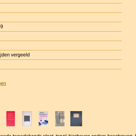
39
jden vergeeld
gen