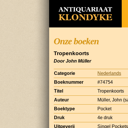
Onze boeken
Tropenkoorts
Door John Müller
Categorie
Nederlands
Boeknummer
#74754
Titel
Tropenkoorts
Auteur
Müller, John (s
Boektype
Pocket
Druk
4e druk
Uitgeverij
Singel Pockets