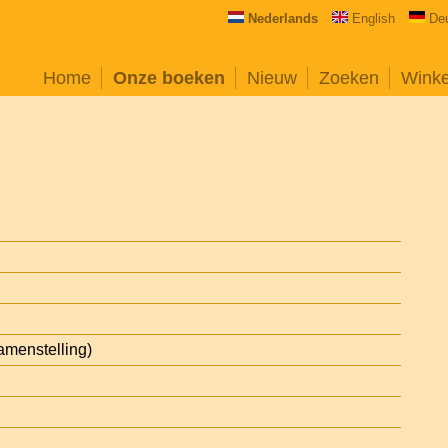
Nederlands
English
De
Home
Onze boeken
Nieuw
Zoeken
Wink
amenstelling)