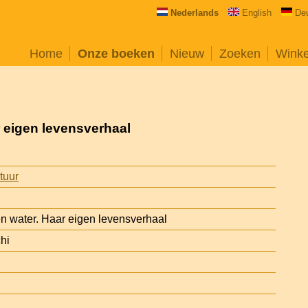
Nederlands
English
De
Home
Onze boeken
Nieuw
Zoeken
Wink
 eigen levensverhaal
atuur
n water. Haar eigen levensverhaal
hi