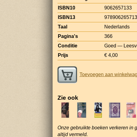
ISBN10
9062657133
ISBN13
97890626571
Taal
Nederlands
Pagina's
366
Conditie
Goed — Leesvo
Prijs
€ 4,00
Toevoegen aan winkelwa
Zie ook
Onze gebruikte boeken verkeren in 
altijd vermeld.