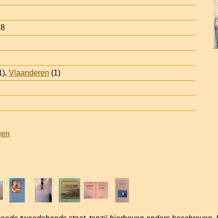
38
1),
Vlaanderen
(1)
gen