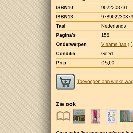
ISBN10
9022308731
ISBN13
97890223087
Taal
Nederlands
Pagina's
156
Onderwerpen
Vlaams (taal)
(
Conditie
Goed
Prijs
€ 5,00
Toevoegen aan winkelwa
Zie ook