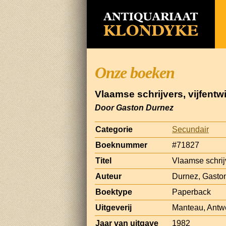
Onze boeken
Vlaamse schrijvers, vijfentwi
Door Gaston Durnez
Categorie
Secundair
Boeknummer
#71827
Titel
Vlaamse schrijv
Auteur
Durnez, Gasto
Boektype
Paperback
Uitgeverij
Manteau, Ant
Jaar van uitgave
1982