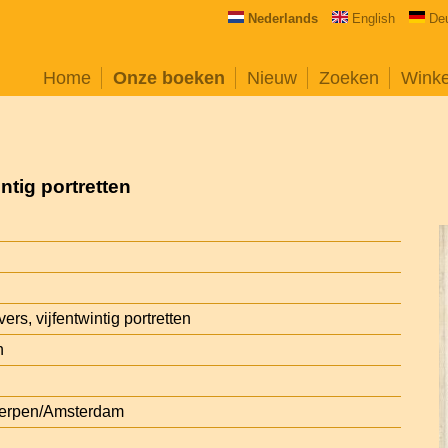
Nederlands
English
De
Home
Onze boeken
Nieuw
Zoeken
Wink
ntig portretten
ers, vijfentwintig portretten
n
werpen/Amsterdam