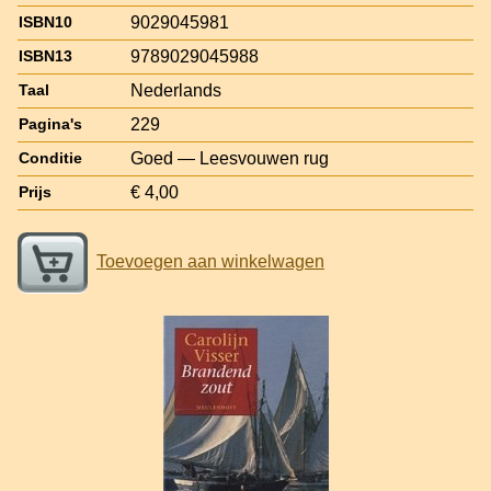
9029045981
ISBN10
9789029045988
ISBN13
Nederlands
Taal
229
Pagina's
Goed — Leesvouwen rug
Conditie
€ 4,00
Prijs
Toevoegen aan winkelwagen