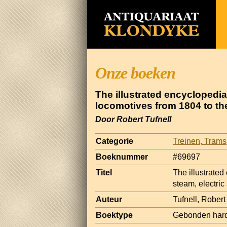
Onze boeken
The illustrated encyclopedi
locomotives from 1804 to th
Door Robert Tufnell
Categorie
Treinen, Tram
Boeknummer
#69697
Titel
The illustrate
steam, electric
Auteur
Tufnell, Robert
Boektype
Gebonden hard