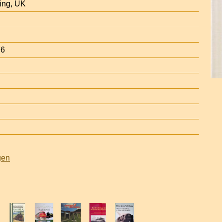
ing, UK
76
gen