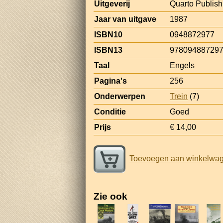
Uitgeverij
Quarto Publish
Jaar van uitgave
1987
ISBN10
0948872977
ISBN13
97809488729
Taal
Engels
Pagina's
256
Onderwerpen
Trein
(7)
Conditie
Goed
Prijs
€ 14,00
Toevoegen aan winkelwa
Zie ook