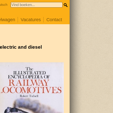
utsch
elwagen
Vacatures
Contact
lectric and diesel