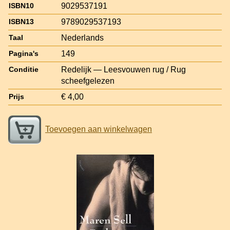
9029537191
ISBN10
9789029537193
ISBN13
Nederlands
Taal
149
Pagina's
Redelijk — Leesvouwen rug / Rug
Conditie
scheefgelezen
€ 4,00
Prijs
Toevoegen aan winkelwagen