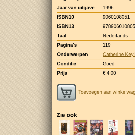
Jaar van uitgave
1996
ISBN10
9060108051
ISBN13
97890601080
Taal
Nederlands
Pagina's
119
Onderwerpen
Catherine Keyl
Conditie
Goed
Prijs
€ 4,00
Toevoegen aan winkelwa
Zie ook