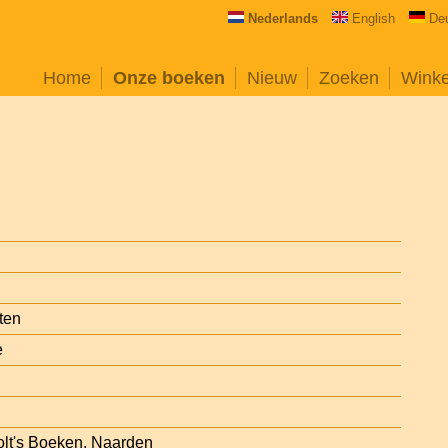
Nederlands
English
De
Home
Onze boeken
Nieuw
Zoeken
Wink
ten
e
olt's Boeken, Naarden