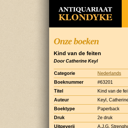
Onze boeken
Kind van de feiten
Door Catherine Keyl
Categorie
Nederlands
Boeknummer
#63201
Titel
Kind van de fei
Auteur
Keyl, Catherin
Boektype
Paperback
Druk
2e druk
Uitgeverij
A.J.G. Strengh