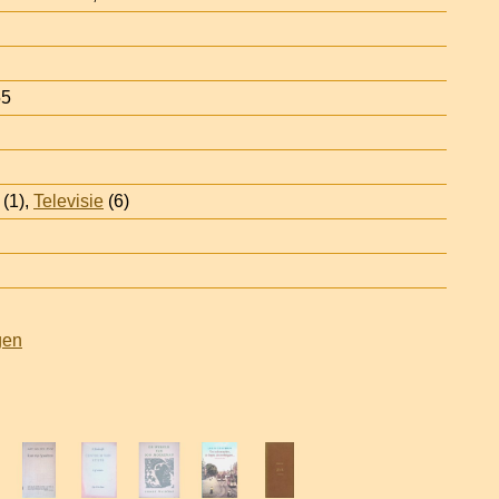
55
(1),
Televisie
(6)
gen