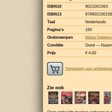
ISBN10
902100156X
ISBN13
97890210015
Taal
Nederlands
Pagina's
160
Onderwerpen
Midas Dekkers
Conditie
Goed — Naam en
Prijs
€ 4,00
Toevoegen aan winkelwa
Zie ook