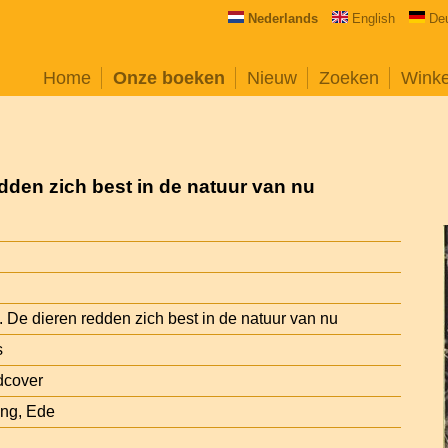
Nederlands
English
De
Home
Onze boeken
Nieuw
Zoeken
Wink
dden zich best in de natuur van nu
. De dieren redden zich best in de natuur van nu
s
dcover
ng, Ede