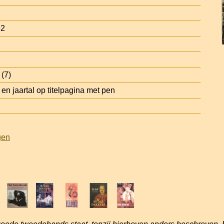
62
(7)
 jaartal op titelpagina met pen
gen