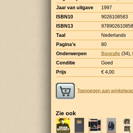
Jaar van uitgave
1997
ISBN10
9026108583
ISBN13
97890261085
Taal
Nederlands
Pagina's
80
Onderwerpen
Biografie
(34),
Conditie
Goed
Prijs
€ 4,00
Toevoegen aan winkelwa
Zie ook