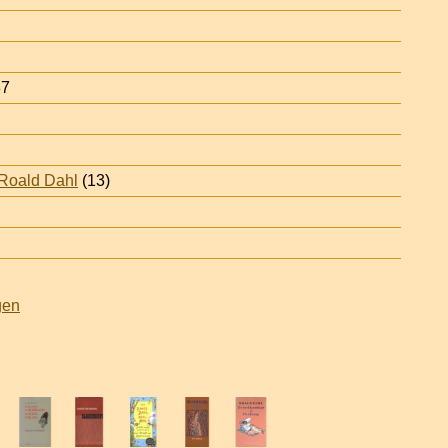
87
Roald Dahl
(13)
gen