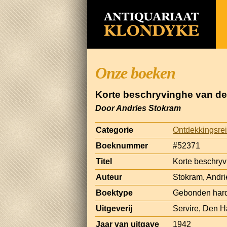
Onze boeken
Korte beschryvinghe van de
Door Andries Stokram
Categorie
Ontdekkingsrei
Boeknummer
#52371
Titel
Korte beschryv
Auteur
Stokram, Andri
Boektype
Gebonden har
Uitgeverij
Servire, Den 
Jaar van uitgave
1942