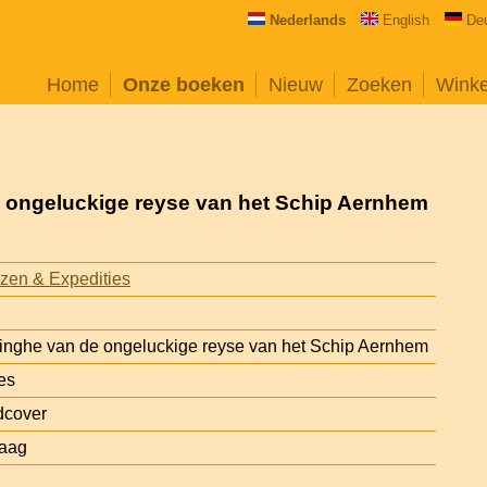
Nederlands
English
De
Home
Onze boeken
Nieuw
Zoeken
Wink
 ongeluckige reyse van het Schip Aernhem
zen & Expedities
inghe van de ongeluckige reyse van het Schip Aernhem
es
dcover
Haag