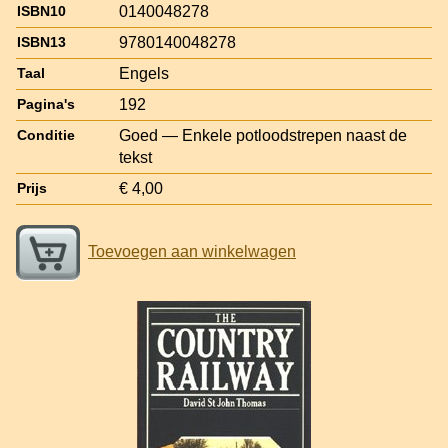
0140048278
ISBN10
9780140048278
ISBN13
Engels
Taal
192
Pagina's
Goed — Enkele potloodstrepen naast de
Conditie
tekst
€ 4,00
Prijs
Toevoegen aan winkelwagen