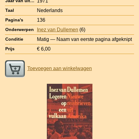
1971
Jaar van uitgave
Nederlands
Taal
136
Pagina's
Inez van Dullemen
(6)
Onderwerpen
Matig — Naam van eerste pagina afgeknipt
Conditie
€ 6,00
Prijs
Toevoegen aan winkelwagen