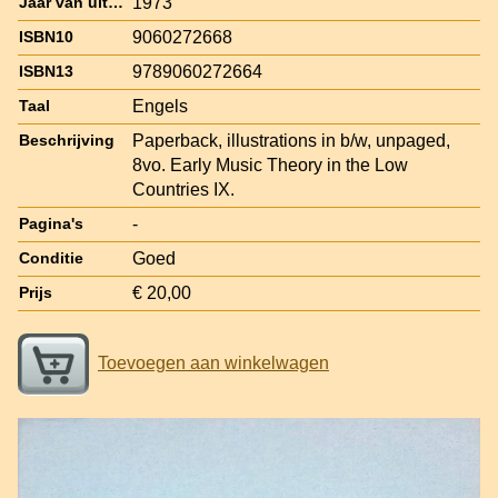
1973
Jaar van uitgave
9060272668
ISBN10
9789060272664
ISBN13
Engels
Taal
Paperback, illustrations in b/w, unpaged,
Beschrijving
8vo. Early Music Theory in the Low
Countries IX.
-
Pagina's
Goed
Conditie
€ 20,00
Prijs
Toevoegen aan winkelwagen