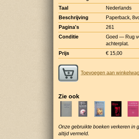
Taal
Nederlands
Beschrijving
Paperback, 8v
Pagina's
261
Conditie
Goed — Rug ver
achterplat.
Prijs
€ 15,00
Toevoegen aan winkelwa
Zie ook
Onze gebruikte boeken verkeren in 
altijd vermeld.