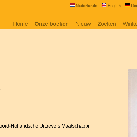
Nederlands
English
De
Home
Onze boeken
Nieuw
Zoeken
Wink
2
oord-Hollandsche Uitgevers Maatschappij