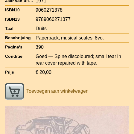
1971
Jaar van uitgave
9060271378
ISBN10
9789060271377
ISBN13
Duits
Taal
Paperback, musical scales, 8vo.
Beschrijving
390
Pagina's
Goed — Spine discoloured; small tear in
Conditie
rear cover repaired with tape.
€ 20,00
Prijs
Toevoegen aan winkelwagen