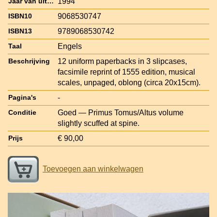
1994
Jaar van uitgave
9068530747
ISBN10
9789068530742
ISBN13
Engels
Taal
12 uniform paperbacks in 3 slipcases,
Beschrijving
facsimile reprint of 1555 edition, musical
scales, unpaged, oblong (circa 20x15cm).
-
Pagina's
Goed — Primus Tomus/Altus volume
Conditie
slightly scuffed at spine.
€ 90,00
Prijs
Toevoegen aan winkelwagen