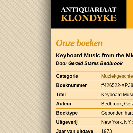
Onze boeken
Keyboard Music from the Mi
Door Gerald Stares Bedbrook
Categorie
Muziekgeschie
Boeknummer
#426522-XP3
Titel
Keyboard Music
Auteur
Bedbrook, Gera
Boektype
Gebonden hard
Uitgeverij
New York, NY :
Jaar van uitgave
1973