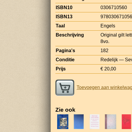
ISBN10
0306710560
ISBN13
97803067105
Taal
Engels
Beschrijving
Original gilt le
8vo.
Pagina's
182
Conditie
Redelijk — Seve
Prijs
€ 20,00
Toevoegen aan winkelwa
Zie ook