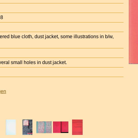
68
ttered blue cloth, dust jacket, some illustrations in b/w,
ral small holes in dust jacket.
gen